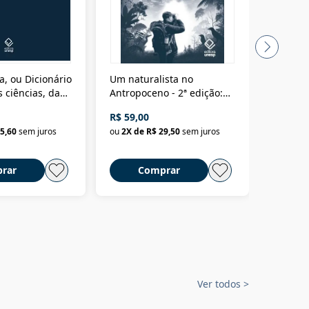
a, ou Dicionário
Um naturalista no
A vora
 ciências, das
Antropoceno - 2ª edição:
fícios - Vol. 7:
Um biólogo em busca do
R$ 59,00
R$ 58,0
material
selvagem
5,60
sem juros
ou
2
X de
R$ 29,50
sem juros
ou
2
X d
rar
Comprar
C
Ver todos
>