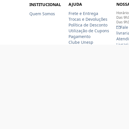
AJUDA
NOSSA
INSTITUCIONAL
Horário
Frete e Entrega
Quem Somos
Das 9h3
Trocas e Devoluções
Das 9h3
Política de Desconto
Fale
Utilização de Cupons
livrar
Pagamento
Atendi
Clube Unesp
Livrar
funcio
(11)
(11
Formas de pagamento