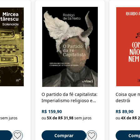
O partido da fé capitalista:
Coisa que n
Imperialismo religioso e
destrói
dominação de classe no
R$ 159,90
R$ 89,90
Brasil
sem juros
ou
5
X de
R$ 31,98
sem juros
ou
4
X de
R$ 2
Comprar
Comp