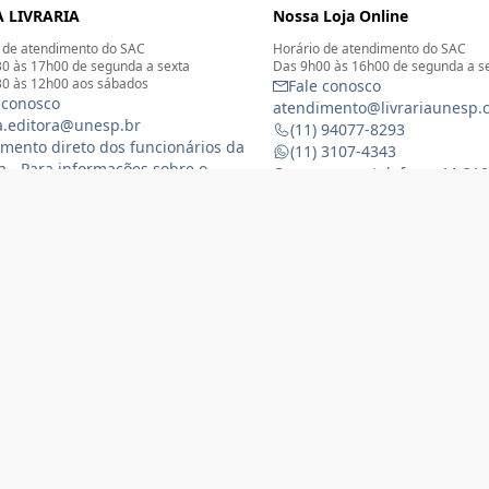
 LIVRARIA
Nossa Loja Online
 de atendimento do SAC
Horário de atendimento do SAC
0 às 17h00 de segunda a sexta
Das 9h00 às 16h00 de segunda a s
0 às 12h00 aos sábados
Fale conosco
 conosco
atendimento@livrariaunesp.
ia.editora@unesp.br
(11) 94077-8293
mento direto dos funcionários da
(11) 3107-4343
ia - Para informações sobre o
Compras por telefone: 11 31
namento da Livraria física
 3116-1588
) 99368-8833