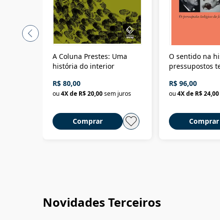
A Coluna Prestes: Uma
O sentido na hi
história do interior
pressupostos t
da filosofia da 
R$ 80,00
R$ 96,00
ou
4
X de
R$ 20,00
sem juros
ou
4
X de
R$ 24,00
Comprar
Comprar
Novidades Terceiros