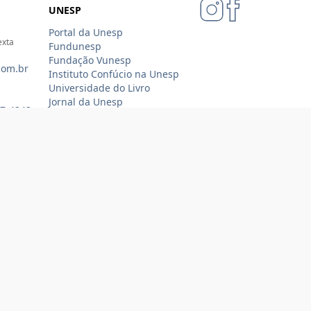
UNESP
Portal da Unesp
exta
Fundunesp
Fundação Vunesp
com.br
Instituto Confúcio na Unesp
Universidade do Livro
Jornal da Unesp
07-4343
Loja Oficial Sempre Unesp
Compra 100% segura
Tecnologia