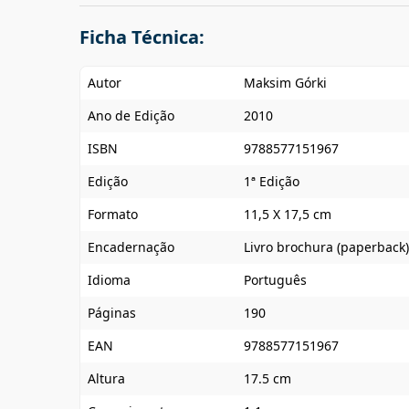
Ficha Técnica:
Autor
Maksim Górki
Ano de Edição
2010
ISBN
9788577151967
Edição
1ª Edição
Formato
11,5 X 17,5 cm
Encadernação
Livro brochura (paperback)
Idioma
Português
Páginas
190
EAN
9788577151967
Altura
17.5 cm