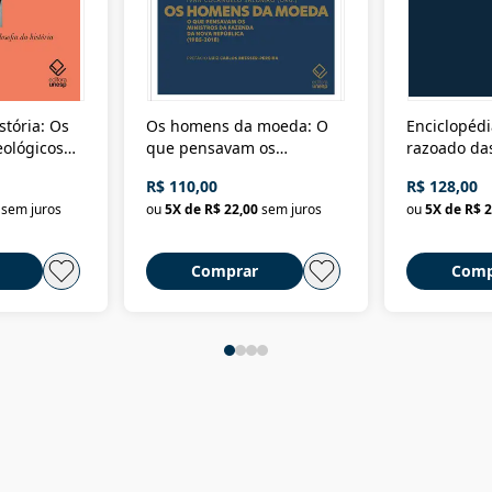
stória: Os
Os homens da moeda: O
Enciclopédi
eológicos
que pensavam os
razoado das
história
ministros da Fazenda da
artes e dos o
R$ 110,00
R$ 128,00
Nova República (1985-
Civilização 
sem juros
ou
5
X de
R$ 22,00
sem juros
ou
5
X de
R$ 2
2018)
Comprar
Comp