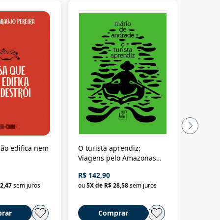
ão edifica nem
O turista aprendiz:
Coloniz
Viagens pelo Amazonas
totalita
até o Peru, pelo Madeira
crimino
R$ 142,90
R$ 69,9
até a Bolívia e por Marajó
2,47
sem juros
ou
5
X de
R$ 28,58
sem juros
ou
3
X d
até dizer chega
rar
Comprar
C