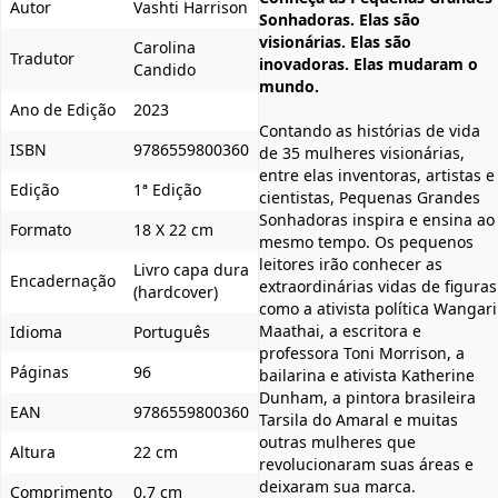
Autor
Vashti Harrison
Sonhadoras. Elas são
visionárias. Elas são
Carolina
Tradutor
inovadoras. Elas mudaram o
Candido
mundo.
Ano de Edição
2023
Contando as histórias de vida
ISBN
9786559800360
de 35 mulheres visionárias,
entre elas inventoras, artistas e
Edição
1ª Edição
cientistas, Pequenas Grandes
Sonhadoras inspira e ensina ao
Formato
18 X 22 cm
mesmo tempo. Os pequenos
leitores irão conhecer as
Livro capa dura
Encadernação
extraordinárias vidas de figuras
(hardcover)
como a ativista política Wangari
Maathai, a escritora e
Idioma
Português
professora Toni Morrison, a
Páginas
96
bailarina e ativista Katherine
Dunham, a pintora brasileira
EAN
9786559800360
Tarsila do Amaral e muitas
outras mulheres que
Altura
22 cm
revolucionaram suas áreas e
deixaram sua marca.
Comprimento
0.7 cm