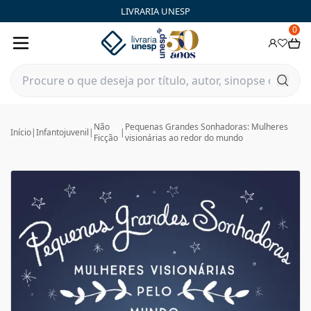
LIVRARIA UNESP
0
Não
Pequenas Grandes Sonhadoras: Mulheres
Início
|
Infantojuvenil
|
|
Ficção
visionárias ao redor do mundo