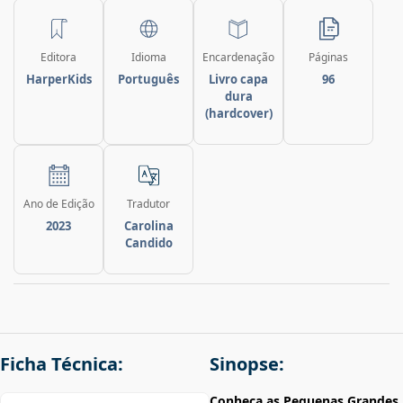
Editora
Idioma
Encardenação
Páginas
HarperKids
Português
Livro capa
96
dura
(hardcover)
Ano de Edição
Tradutor
2023
Carolina
Candido
Ficha Técnica:
Sinopse:
Conheça as Pequenas Grandes