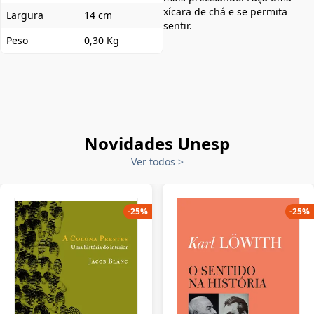
xícara de chá e se permita
Largura
14 cm
sentir.
Peso
0,30 Kg
Novidades Unesp
Ver todos
>
-
25
%
-
25
%