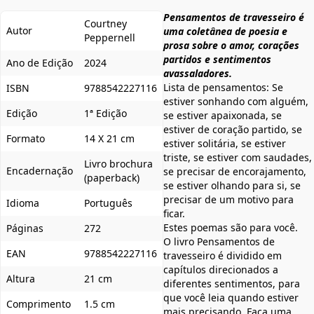
Pensamentos de travesseiro é
Courtney
Autor
uma coletânea de poesia e
Peppernell
prosa sobre o amor, corações
partidos e sentimentos
Ano de Edição
2024
avassaladores.
Lista de pensamentos: Se
ISBN
9788542227116
estiver sonhando com alguém,
Edição
1ª Edição
se estiver apaixonada, se
estiver de coração partido, se
Formato
14 X 21 cm
estiver solitária, se estiver
triste, se estiver com saudades,
Livro brochura
Encadernação
se precisar de encorajamento,
(paperback)
se estiver olhando para si, se
precisar de um motivo para
Idioma
Português
ficar.
Estes poemas são para você.
Páginas
272
O livro Pensamentos de
EAN
9788542227116
travesseiro é dividido em
capítulos direcionados a
Altura
21 cm
diferentes sentimentos, para
que você leia quando estiver
Comprimento
1.5 cm
mais precisando. Faça uma