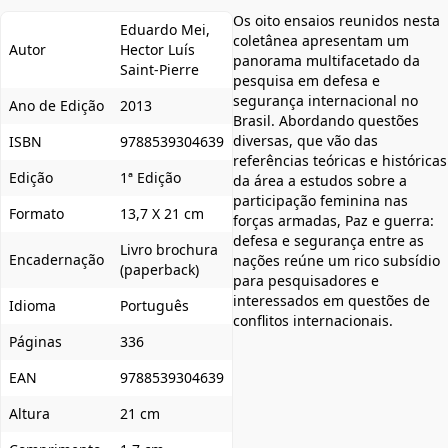
Os oito ensaios reunidos nesta
Eduardo Mei,
coletânea apresentam um
Autor
Hector Luís
panorama multifacetado da
Saint-Pierre
pesquisa em defesa e
segurança internacional no
Ano de Edição
2013
Brasil. Abordando questões
diversas, que vão das
ISBN
9788539304639
referências teóricas e históricas
Edição
1ª Edição
da área a estudos sobre a
participação feminina nas
Formato
13,7 X 21 cm
forças armadas, Paz e guerra:
defesa e segurança entre as
Livro brochura
Encadernação
nações reúne um rico subsídio
(paperback)
para pesquisadores e
interessados em questões de
Idioma
Português
conflitos internacionais.
Páginas
336
EAN
9788539304639
Altura
21 cm