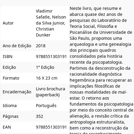
Neste livro, que resume e
Vladimir
abarca quase dez anos de
Safatle, Nelson
pesquisas do Laboratório de
Autor
da Silva Junior,
Teoria Social, Filosofia e
Christian
Psicanálise da Universidade de
Dunker
São Paulo, propomos uma
arqueologia e uma genealogia
Ano de Edição
2018
dos principais quadros
consolidados pela história
ISBN
9788551303191
recente da psicopatologia.
Edição
1ª Edição
Partimos da desconstrução da
racionalidade diagnóstica
Formato
16 X 23 cm
hegemônica para recuperar as
implicações filosóficas de
Livro brochura
Encadernação
nossas modalidades de mal-
(paperback)
estar. O retorno aos
fundamentos da psicopatologia
Idioma
Português
por meio do conceito central de
alienação, a revisão crítica da
Páginas
352
antropologia estruturalista,
EAN
9788551303191
bem como a reconstrução da
teoria do reconhecimento –