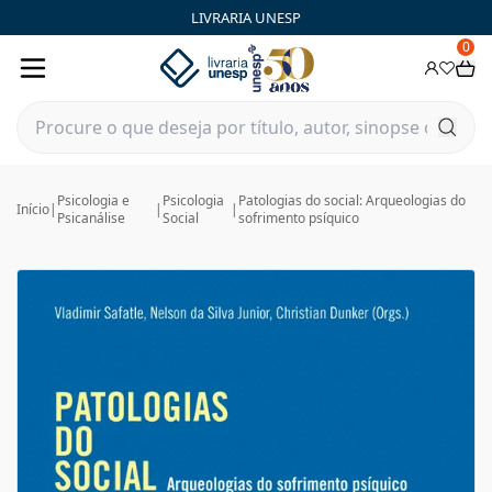
LIVRARIA UNESP
0
Psicologia e
Psicologia
Patologias do social: Arqueologias do
Início
|
|
|
Psicanálise
Social
sofrimento psíquico