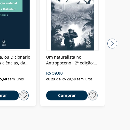
a, ou Dicionário
Um naturalista no
A vora
 ciências, das
Antropoceno - 2ª edição:
fícios - Vol. 7:
Um biólogo em busca do
R$ 59,00
R$ 58,0
material
selvagem
5,60
sem juros
ou
2
X de
R$ 29,50
sem juros
ou
2
X d
rar
Comprar
C