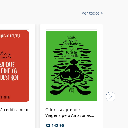
Ver todos
>
ão edifica nem
O turista aprendiz:
Coloniz
Viagens pelo Amazonas
totalita
até o Peru, pelo Madeira
crimino
R$ 142,90
R$ 69,9
até a Bolívia e por Marajó