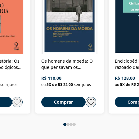
stória: Os
Os homens da moeda: O
Enciclopédi
eológicos
que pensavam os
razoado das
história
ministros da Fazenda da
artes e dos o
R$ 110,00
R$ 128,00
Nova República (1985-
Civilização 
sem juros
ou
5
X de
R$ 22,00
sem juros
ou
5
X de
R$ 2
2018)
Comprar
Comp