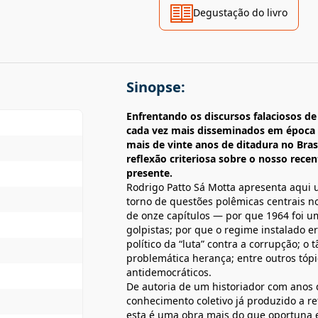
Degustação do livro
Sinopse:
Enfrentando os discursos falaciosos de
cada vez mais disseminados em época d
mais de vinte anos de ditadura no Bra
reflexão criteriosa sobre o nosso recen
presente.
Rodrigo Patto Sá Motta apresenta aqui 
torno de questões polêmicas centrais no
de onze capítulos — por que 1964 foi u
golpistas; por que o regime instalado e
político da “luta” contra a corrupção; 
problemática herança; entre outros tópic
antidemocráticos.
De autoria de um historiador com anos 
conhecimento coletivo já produzido a r
esta é uma obra mais do que oportuna e