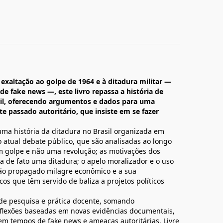
 exaltação ao golpe de 1964 e à ditadura militar —
e fake news —, este livro repassa a história de
sil, oferecendo argumentos e dados para uma
te passado autoritário, que insiste em se fazer
uma história da ditadura no Brasil organizada em
 atual debate público, que são analisadas ao longo
m golpe e não uma revolução; as motivações dos
ra de fato uma ditadura; o apelo moralizador e o uso
o tão propagado milagre econômico e a sua
os que têm servido de baliza a projetos políticos
de pesquisa e prática docente, somando
eflexões baseadas em novas evidências documentais,
m tempos de fake news e ameaças autoritárias. Livre