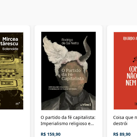
O partido da fé capitalista:
Coisa que n
Imperialismo religioso e
destrói
dominação de classe no
R$ 159,90
R$ 89,90
Brasil