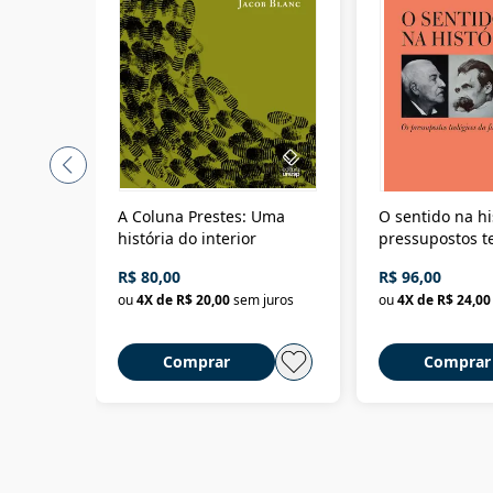
A Coluna Prestes: Uma
O sentido na hi
história do interior
pressupostos t
da filosofia da 
R$ 80,00
R$ 96,00
ou
4
X de
R$ 20,00
sem juros
ou
4
X de
R$ 24,00
Comprar
Comprar