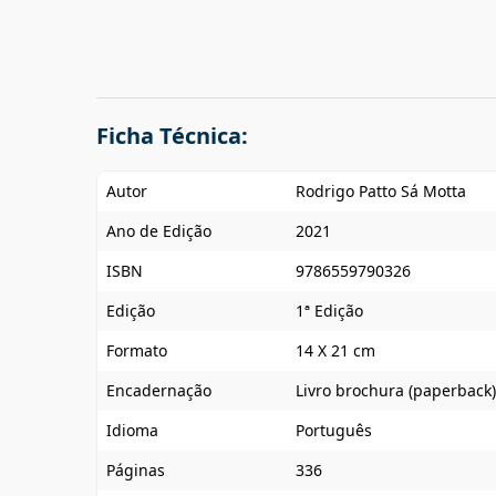
Ficha Técnica:
Autor
Rodrigo Patto Sá Motta
Ano de Edição
2021
ISBN
9786559790326
Edição
1ª Edição
Formato
14 X 21 cm
Encadernação
Livro brochura (paperback)
Idioma
Português
Páginas
336