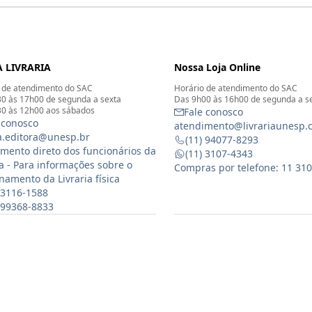
 LIVRARIA
Nossa Loja Online
 de atendimento do SAC
Horário de atendimento do SAC
0 às 17h00 de segunda a sexta
Das 9h00 às 16h00 de segunda a s
0 às 12h00 aos sábados
Fale conosco
 conosco
atendimento@livrariaunesp.
ia.editora@unesp.br
(11) 94077-8293
mento direto dos funcionários da
(11) 3107-4343
ia - Para informações sobre o
Compras por telefone: 11 31
namento da Livraria física
 3116-1588
) 99368-8833