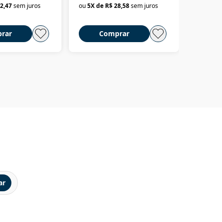
2,47
sem juros
ou
5
X de
R$ 28,58
sem juros
ou
3
X d
até dizer chega
rar
Comprar
C
ar