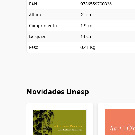
EAN
9786559790326
Altura
21 cm
Comprimento
1.9 cm
Largura
14 cm
Peso
0,41 Kg
Novidades Unesp