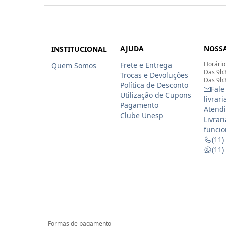
AJUDA
NOSSA
INSTITUCIONAL
Horário
Frete e Entrega
Quem Somos
Das 9h3
Trocas e Devoluções
Das 9h3
Política de Desconto
Fale
Utilização de Cupons
livrar
Pagamento
Atendi
Clube Unesp
Livrar
funcio
(11)
(11
Formas de pagamento