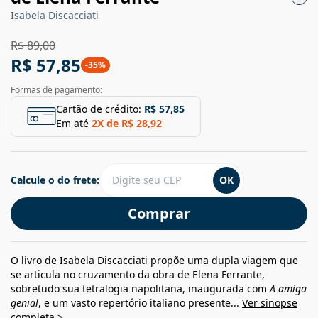
Isabela Discacciati
R$ 89,00
R$ 57,85
-
35
%
Formas de pagamento:
Cartão de crédito:
R$ 57,85
Em até
2
X de
R$ 28,92
Calcule o do frete:
OK
Comprar
O livro de Isabela Discacciati propõe uma dupla viagem que
se articula no cruzamento da obra de Elena Ferrante,
sobretudo sua tetralogia napolitana, inaugurada com
A amiga
genial
, e um vasto repertório italiano presente...
Ver sinopse
completa >