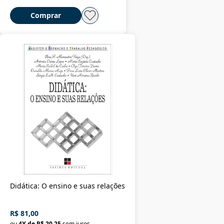
Comprar
Didática: O ensino e suas relações
R$ 81,00
ou
4
X de
R$ 20,25
sem juros