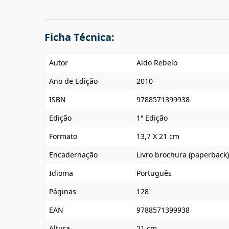
Ficha Técnica:
Autor
Aldo Rebelo
Ano de Edição
2010
ISBN
9788571399938
Edição
1ª Edição
Formato
13,7 X 21 cm
Encadernação
Livro brochura (paperback)
Idioma
Português
Páginas
128
EAN
9788571399938
Altura
21 cm