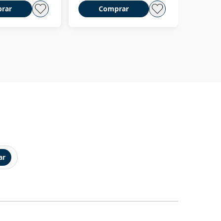
rar
Comprar
C
ar