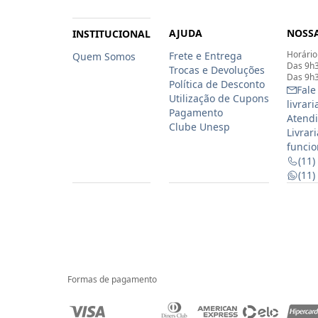
AJUDA
NOSSA
INSTITUCIONAL
Horário
Frete e Entrega
Quem Somos
Das 9h3
Trocas e Devoluções
Das 9h3
Política de Desconto
Fale
Utilização de Cupons
livrar
Pagamento
Atendi
Clube Unesp
Livrar
funcio
(11)
(11
Formas de pagamento