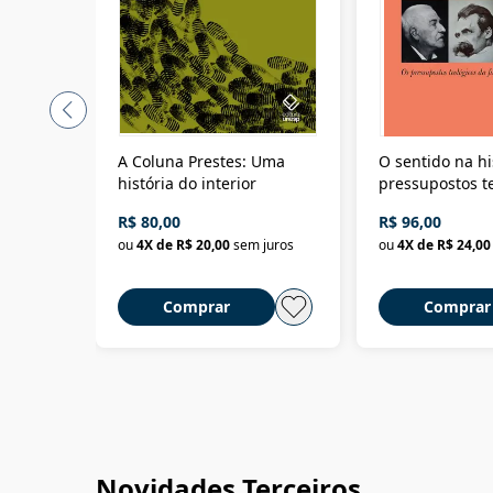
A Coluna Prestes: Uma
O sentido na hi
história do interior
pressupostos t
da filosofia da 
R$ 80,00
R$ 96,00
ou
4
X de
R$ 20,00
sem juros
ou
4
X de
R$ 24,00
Comprar
Comprar
Novidades Terceiros