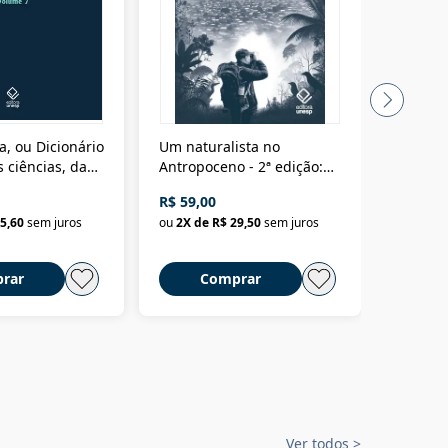
a, ou Dicionário
Um naturalista no
A vora
 ciências, das
Antropoceno - 2ª edição:
fícios - Vol. 7:
Um biólogo em busca do
R$ 59,00
R$ 58,0
material
selvagem
5,60
sem juros
ou
2
X de
R$ 29,50
sem juros
ou
2
X d
rar
Comprar
C
Ver todos
>