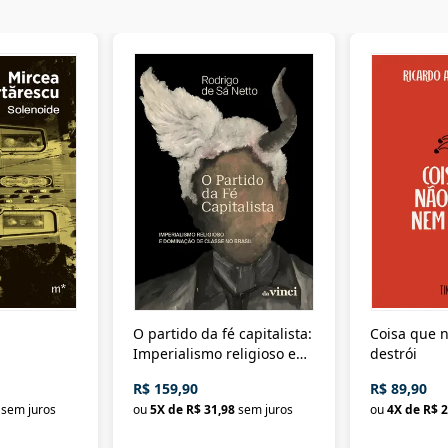
O partido da fé capitalista:
Coisa que n
Imperialismo religioso e
destrói
dominação de classe no
R$ 159,90
R$ 89,90
Brasil
sem juros
ou
5
X de
R$ 31,98
sem juros
ou
4
X de
R$ 2