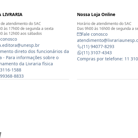
 LIVRARIA
Nossa Loja Online
 de atendimento do SAC
Horário de atendimento do SAC
0 às 17h00 de segunda a sexta
Das 9h00 às 16h00 de segunda a s
0 às 12h00 aos sábados
Fale conosco
 conosco
atendimento@livrariaunesp.
ia.editora@unesp.br
(11) 94077-8293
mento direto dos funcionários da
(11) 3107-4343
ia - Para informações sobre o
Compras por telefone: 11 31
namento da Livraria física
 3116-1588
) 99368-8833