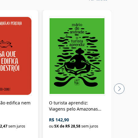
ão edifica nem
O turista aprendiz:
Coloniz
Viagens pelo Amazonas
totalita
até o Peru, pelo Madeira
crimino
R$ 142,90
R$ 69,9
até a Bolívia e por Marajó
2,47
sem juros
ou
5
X de
R$ 28,58
sem juros
ou
3
X d
até dizer chega