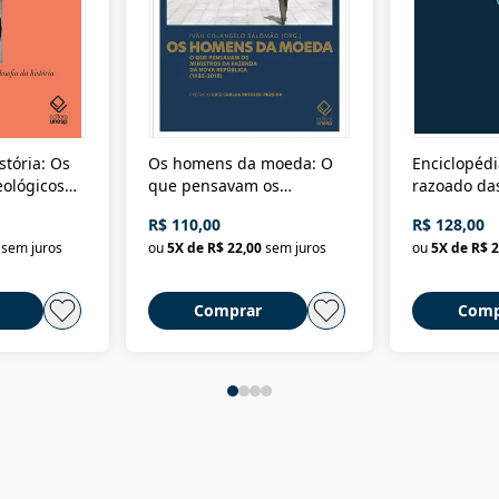
stória: Os
Os homens da moeda: O
Enciclopédi
eológicos
que pensavam os
razoado das
história
ministros da Fazenda da
artes e dos o
R$ 110,00
R$ 128,00
Nova República (1985-
Civilização 
sem juros
ou
5
X de
R$ 22,00
sem juros
ou
5
X de
R$ 2
2018)
Comprar
Comp