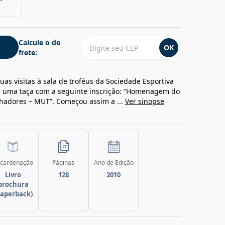
Calcule o do
OK
frete:
s visitas à sala de troféus da Sociedade Esportiva
ou uma taça com a seguinte inscrição: “Homenagem do
hadores – MUT”. Começou assim a ...
Ver sinopse
cardenação
Páginas
Ano de Edição
Livro
128
2010
brochura
paperback)