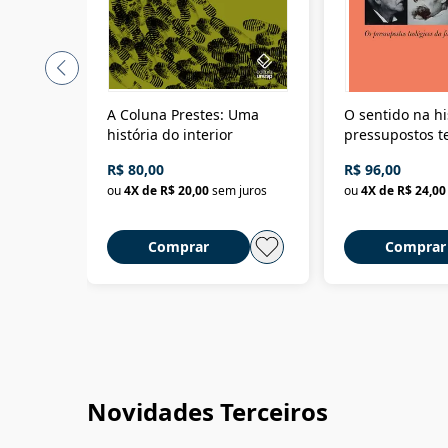
A Coluna Prestes: Uma
O sentido na hi
história do interior
pressupostos t
da filosofia da 
R$ 80,00
R$ 96,00
ou
4
X de
R$ 20,00
sem juros
ou
4
X de
R$ 24,00
Comprar
Comprar
Novidades Terceiros