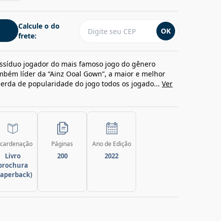
Calcule o do
OK
frete:
síduo jogador do mais famoso jogo do gênero
bém líder da “Ainz Ooal Gown”, a maior e melhor
perda de popularidade do jogo todos os jogado...
Ver
cardenação
Páginas
Ano de Edição
Livro
200
2022
brochura
paperback)