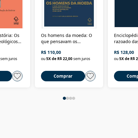
stória: Os
Os homens da moeda: O
Enciclopédi
eológicos
que pensavam os
razoado das
história
ministros da Fazenda da
artes e dos o
R$ 110,00
R$ 128,00
Nova República (1985-
Civilização 
sem juros
ou
5
X de
R$ 22,00
sem juros
ou
5
X de
R$ 2
2018)
Comprar
Comp