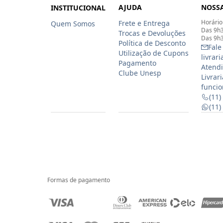
AJUDA
NOSSA
INSTITUCIONAL
Horário
Frete e Entrega
Quem Somos
Das 9h3
Trocas e Devoluções
Das 9h3
Política de Desconto
Fale
Utilização de Cupons
livrar
Pagamento
Atendi
Clube Unesp
Livrar
funcio
(11)
(11
Formas de pagamento