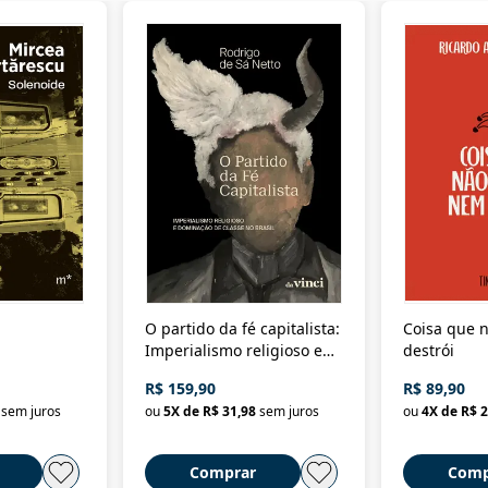
O partido da fé capitalista:
Coisa que n
Imperialismo religioso e
destrói
dominação de classe no
R$ 159,90
R$ 89,90
Brasil
sem juros
ou
5
X de
R$ 31,98
sem juros
ou
4
X de
R$ 2
Comprar
Comp