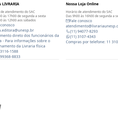
 LIVRARIA
Nossa Loja Online
 de atendimento do SAC
Horário de atendimento do SAC
0 às 17h00 de segunda a sexta
Das 9h00 às 16h00 de segunda a s
0 às 12h00 aos sábados
Fale conosco
 conosco
atendimento@livrariaunesp.
ia.editora@unesp.br
(11) 94077-8293
mento direto dos funcionários da
(11) 3107-4343
ia - Para informações sobre o
Compras por telefone: 11 31
namento da Livraria física
 3116-1588
) 99368-8833