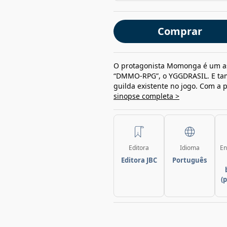
Comprar
O protagonista Momonga é um as
“DMMO-RPG”, o YGGDRASIL. E tam
guilda existente no jogo. Com a 
sinopse completa >
Editora
Idioma
En
Editora JBC
Português
(