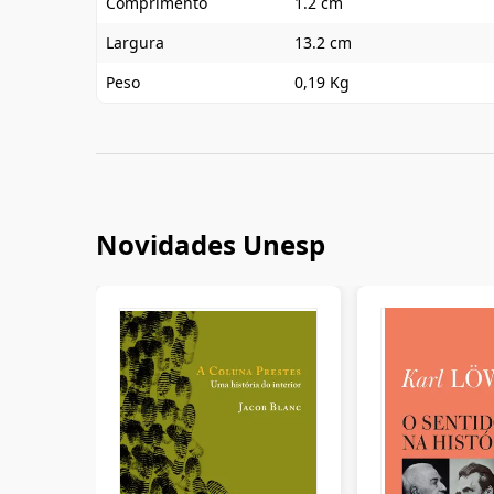
Comprimento
1.2 cm
Largura
13.2 cm
Peso
0,19 Kg
Novidades Unesp