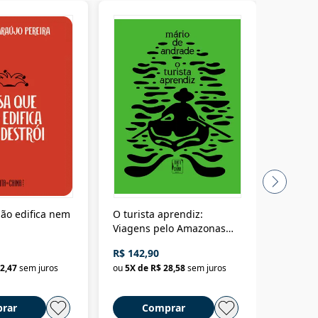
ão edifica nem
O turista aprendiz:
Coloniz
Viagens pelo Amazonas
totalita
até o Peru, pelo Madeira
crimino
R$ 142,90
R$ 69,9
até a Bolívia e por Marajó
2,47
sem juros
ou
5
X de
R$ 28,58
sem juros
ou
3
X d
até dizer chega
rar
Comprar
C