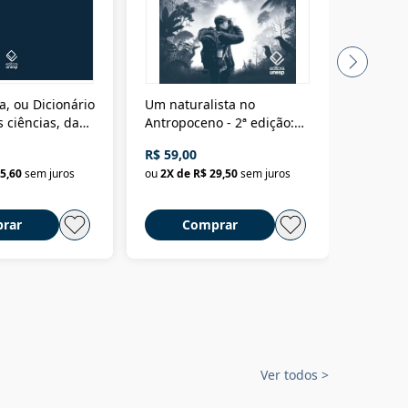
a, ou Dicionário
Um naturalista no
A vora
 ciências, das
Antropoceno - 2ª edição:
fícios - Vol. 7:
Um biólogo em busca do
R$ 59,00
R$ 58,0
material
selvagem
5,60
sem juros
ou
2
X de
R$ 29,50
sem juros
ou
2
X d
rar
Comprar
C
Ver todos
>