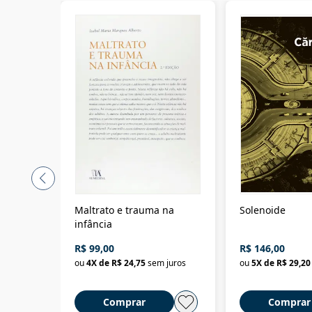
Maltrato e trauma na
Solenoide
infância
R$ 99,00
R$ 146,00
ou
4
X de
R$ 24,75
sem juros
ou
5
X de
R$ 29,20
Comprar
Comprar