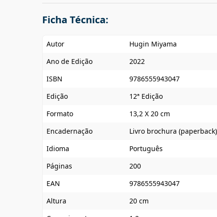
Ficha Técnica:
Autor
Hugin Miyama
Ano de Edição
2022
ISBN
9786555943047
Edição
12ª Edição
Formato
13,2 X 20 cm
Encadernação
Livro brochura (paperback)
Idioma
Português
Páginas
200
EAN
9786555943047
Altura
20 cm