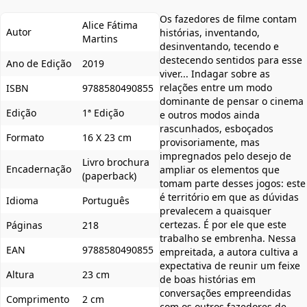
Os fazedores de filme contam
Alice Fátima
Autor
histórias, inventando,
Martins
desinventando, tecendo e
destecendo sentidos para esse
Ano de Edição
2019
viver... Indagar sobre as
relações entre um modo
ISBN
9788580490855
dominante de pensar o cinema
Edição
1ª Edição
e outros modos ainda
rascunhados, esboçados
Formato
16 X 23 cm
provisoriamente, mas
impregnados pelo desejo de
Livro brochura
Encadernação
ampliar os elementos que
(paperback)
tomam parte desses jogos: este
é território em que as dúvidas
Idioma
Português
prevalecem a quaisquer
certezas. É por ele que este
Páginas
218
trabalho se embrenha. Nessa
EAN
9788580490855
empreitada, a autora cultiva a
expectativa de reunir um feixe
Altura
23 cm
de boas histórias em
conversações empreendidas
Comprimento
2 cm
com os outros fazedores de