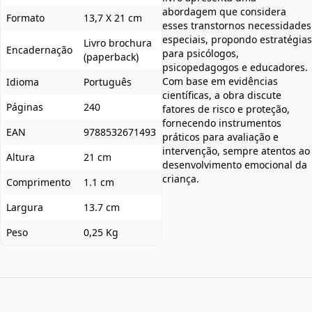
abordagem que considera
Formato
13,7 X 21 cm
esses transtornos necessidades
especiais, propondo estratégias
Livro brochura
Encadernação
para psicólogos,
(paperback)
psicopedagogos e educadores.
Com base em evidências
Idioma
Português
científicas, a obra discute
Páginas
240
fatores de risco e proteção,
fornecendo instrumentos
EAN
9788532671493
práticos para avaliação e
intervenção, sempre atentos ao
Altura
21 cm
desenvolvimento emocional da
criança.
Comprimento
1.1 cm
Largura
13.7 cm
Peso
0,25 Kg