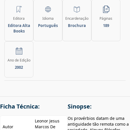
Editora
Idioma
Encardenação
Páginas
Editora Alta
Português
Brochura
189
Books
Ano de Edição
2002
Ficha Técnica:
Sinopse:
Os provérbios datam de uma
Leonor Jesus
antiguidade tão remota como a
Autor
Marcos De
sociedade. Alguns filósofos