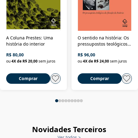
A Coluna Prestes: Uma
O sentido na história: Os
história do interior
pressupostos teológicos
da filosofia da história
R$ 80,00
R$ 96,00
ou
4
X de
R$ 20,00
sem juros
ou
4
X de
R$ 24,00
sem juros
Comprar
Comprar
Novidades Terceiros
Ver todos
>