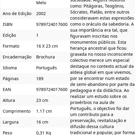
Melo
como: Pitágoras, Teogónio,
Sócrates, Platão, entre outros
Ano de Edição
2002
consideravam estas expressões
como o oráculo da sabedoria. A
ISBN
9789724017600
sua importância era tal, que
Edição
1
figuravam inscritas nos
monumentos públicos. Esta
Formato
16 X 23 cm
herança ancestral que ficou
gravada no nosso inconsciente
Encadernação
Brochura
colectivo merece um especial
destaque no contexto actual da
Idioma
Português
aldeia global em que vivemos,
por se encontrar num estado
Páginas
189
de semi-abandono por parte da
EAN
9789724017600
pedagogia e da didáctica. Ao
realizar um estudo sobre os
Altura
23 cm
provérbios na aula de
Português, o objectivo foi dar
Comprimento
1.17 cm
um contributo para a
preservação, revitalização e
Largura
16 cm
difusão dessa cultura
tradicional e popular, por forma
Peso
0,31 Kg