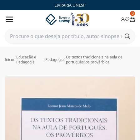
LIVRARIA UNESP
0
Educação e
Os textos tradicionais na aula de
Início
|
|
Pedagogia
|
Pedagogia
português: os provérbios