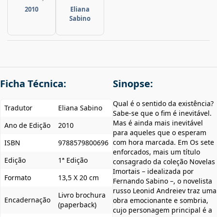
2010
Eliana
Sabino
Ficha Técnica:
Sinopse:
Qual é o sentido da existência?
Tradutor
Eliana Sabino
Sabe-se que o fim é inevitável.
Mas é ainda mais inevitável
Ano de Edição
2010
para aqueles que o esperam
com hora marcada. Em Os sete
ISBN
9788579800696
enforcados, mais um título
Edição
1ª Edição
consagrado da coleção Novelas
Imortais – idealizada por
Formato
13,5 X 20 cm
Fernando Sabino –, o novelista
russo Leonid Andreiev traz uma
Livro brochura
Encadernação
obra emocionante e sombria,
(paperback)
cujo personagem principal é a