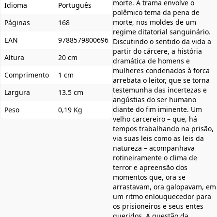
morte. A trama envolve o
Idioma
Português
polêmico tema da pena de
morte, nos moldes de um
Páginas
168
regime ditatorial sanguinário.
EAN
9788579800696
Discutindo o sentido da vida a
partir do cárcere, a história
Altura
20 cm
dramática de homens e
mulheres condenados à forca
Comprimento
1 cm
arrebata o leitor, que se torna
testemunha das incertezas e
Largura
13.5 cm
angústias do ser humano
diante do fim iminente. Um
Peso
0,19 Kg
velho carcereiro – que, há
tempos trabalhando na prisão,
via suas leis como as leis da
natureza – acompanhava
rotineiramente o clima de
terror e apreensão dos
momentos que, ora se
arrastavam, ora galopavam, em
um ritmo enlouquecedor para
os prisioneiros e seus entes
queridos. A questão da