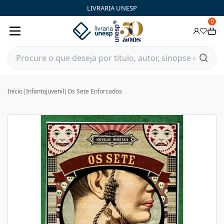
LIVRARIA UNESP
0
Início
|
Infantojuvenil
|
Os Sete Enforcados