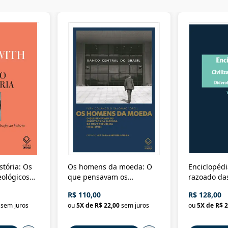
stória: Os
Os homens da moeda: O
Enciclopédi
eológicos
que pensavam os
razoado das
história
ministros da Fazenda da
artes e dos o
R$ 110,00
R$ 128,00
Nova República (1985-
Civilização 
sem juros
ou
5
X de
R$ 22,00
sem juros
ou
5
X de
R$ 2
2018)