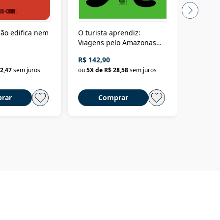
ão edifica nem
O turista aprendiz:
Coloniz
Viagens pelo Amazonas
totalita
até o Peru, pelo Madeira
crimino
R$ 142,90
R$ 69,9
até a Bolívia e por Marajó
2,47
sem juros
ou
5
X de
R$ 28,58
sem juros
ou
3
X d
até dizer chega
rar
Comprar
C