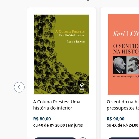
A Coluna Prestes: Uma
O sentido na hi
história do interior
pressupostos t
da filosofia da 
R$ 80,00
R$ 96,00
ou
4
X de
R$ 20,00
sem juros
ou
4
X de
R$ 24,00