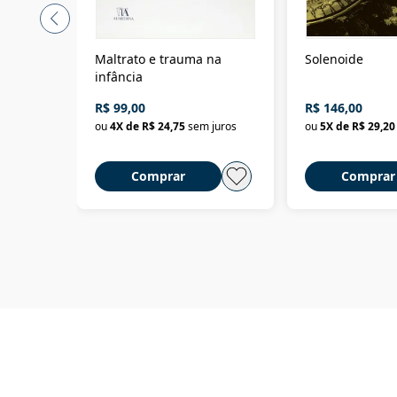
Maltrato e trauma na
Solenoide
infância
R$ 99,00
R$ 146,00
ou
4
X de
R$ 24,75
sem juros
ou
5
X de
R$ 29,20
Comprar
Comprar