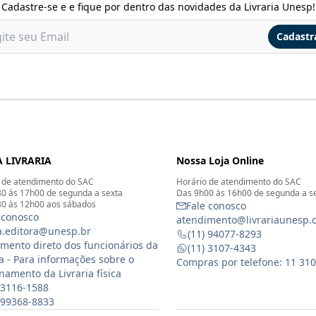
Cadastre-se e e fique por dentro das novidades da Livraria Unesp!
Cadastr
 LIVRARIA
Nossa Loja Online
 de atendimento do SAC
Horário de atendimento do SAC
0 às 17h00 de segunda a sexta
Das 9h00 às 16h00 de segunda a s
0 às 12h00 aos sábados
Fale conosco
 conosco
atendimento@livrariaunesp.
ia.editora@unesp.br
(11) 94077-8293
mento direto dos funcionários da
(11) 3107-4343
ia - Para informações sobre o
Compras por telefone: 11 31
namento da Livraria física
 3116-1588
) 99368-8833