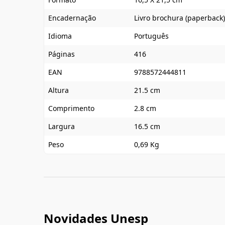
Encadernação
Livro brochura (paperback)
Idioma
Português
Páginas
416
EAN
9788572444811
Altura
21.5 cm
Comprimento
2.8 cm
Largura
16.5 cm
Peso
0,69 Kg
Novidades Unesp