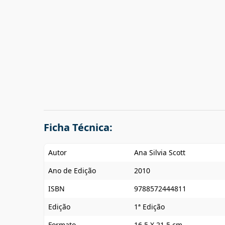
Ficha Técnica:
Autor
Ana Silvia Scott
Ano de Edição
2010
ISBN
9788572444811
Edição
1ª Edição
Formato
16,5 X 21,5 cm