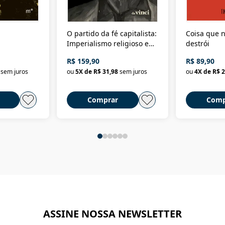
O partido da fé capitalista:
Coisa que n
Imperialismo religioso e
destrói
dominação de classe no
R$ 159,90
R$ 89,90
Brasil
sem juros
ou
5
X de
R$ 31,98
sem juros
ou
4
X de
R$ 2
Comprar
Comp
ASSINE NOSSA NEWSLETTER