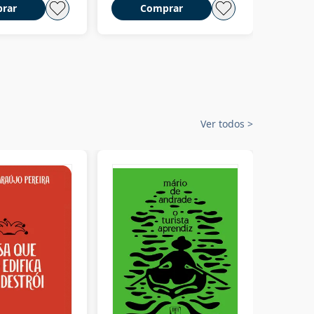
rar
Comprar
C
Ver todos
>