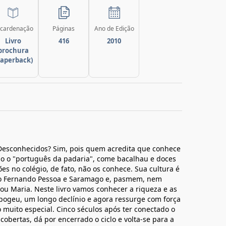
cardenação
Páginas
Ano de Edição
Livro
416
2010
brochura
paperback)
Desconhecidos? Sim, pois quem acredita que conhece
o o "português da padaria", come bacalhau e doces
s no colégio, de fato, não os conhece. Sua cultura é
omo Fernando Pessoa e Saramago e, pasmem, nem
u Maria. Neste livro vamos conhecer a riqueza e as
pogeu, um longo declínio e agora ressurge com força
uito especial. Cinco séculos após ter conectado o
bertas, dá por encerrado o ciclo e volta-se para a