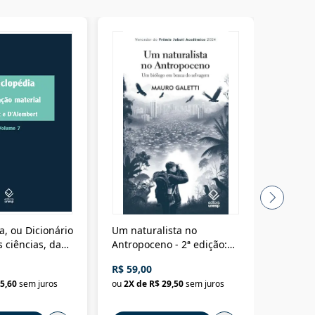
a, ou Dicionário
Um naturalista no
A vora
 ciências, das
Antropoceno - 2ª edição:
fícios - Vol. 7:
Um biólogo em busca do
R$ 59,00
R$ 58,0
material
selvagem
5,60
sem juros
ou
2
X de
R$ 29,50
sem juros
ou
2
X d