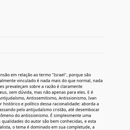
ensão em relação ao termo "Israel", porque são
nalmente vinculado é nada mais do que normal, nada
s prevaleçam sobre a razão é claramente
deus, sem dúvida, mas não apenas para eles. E é
Antijudaísmo, Antissemitismo, Antissionismo, Ivan
 histórico e político dessa racionalidade: aborda a
assando pelo antijudaísmo cristão, até desembocar
fenômeno do antissionismo. É simplesmente uma
s qualidades do autor são bem conhecidas, e esta
alista, o tema é dominado em sua completude, a