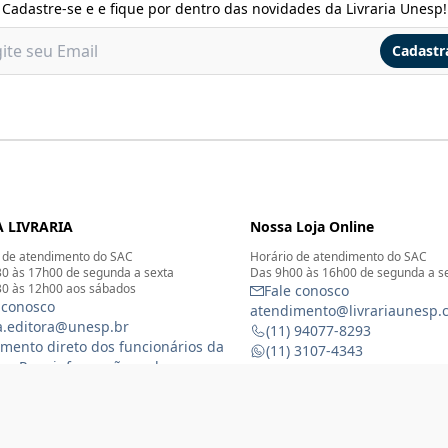
Cadastre-se e e fique por dentro das novidades da Livraria Unesp!
Cadastr
 LIVRARIA
Nossa Loja Online
 de atendimento do SAC
Horário de atendimento do SAC
0 às 17h00 de segunda a sexta
Das 9h00 às 16h00 de segunda a s
0 às 12h00 aos sábados
Fale conosco
 conosco
atendimento@livrariaunesp.
ia.editora@unesp.br
(11) 94077-8293
mento direto dos funcionários da
(11) 3107-4343
ia - Para informações sobre o
Compras por telefone: 11 31
namento da Livraria física
 3116-1588
) 99368-8833