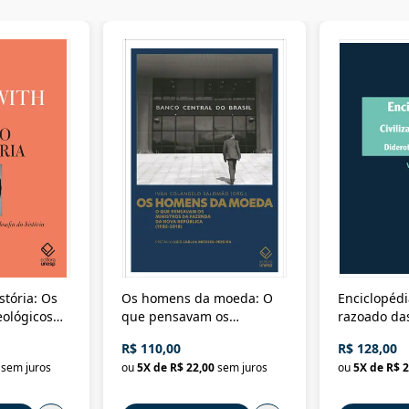
stória: Os
Os homens da moeda: O
Enciclopédi
eológicos
que pensavam os
razoado das
história
ministros da Fazenda da
artes e dos o
R$ 110,00
R$ 128,00
Nova República (1985-
Civilização 
sem juros
ou
5
X de
R$ 22,00
sem juros
ou
5
X de
R$ 2
2018)