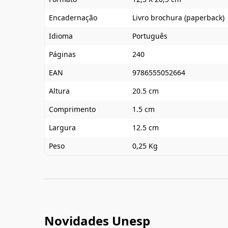
Encadernação
Livro brochura (paperback)
Idioma
Português
Páginas
240
EAN
9786555052664
Altura
20.5 cm
Comprimento
1.5 cm
Largura
12.5 cm
Peso
0,25 Kg
Novidades Unesp