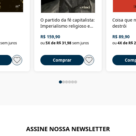
O partido da fé capitalista:
Coisa que n
Imperialismo religioso e
destrói
dominação de classe no
R$ 159,90
R$ 89,90
Brasil
sem juros
ou
5
X de
R$ 31,98
sem juros
ou
4
X de
R$ 2
Comprar
Comp
ASSINE NOSSA NEWSLETTER