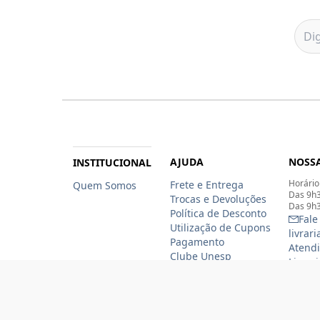
AJUDA
NOSSA
INSTITUCIONAL
Horário
Frete e Entrega
Quem Somos
Das 9h3
Trocas e Devoluções
Das 9h3
Política de Desconto
Fale
Utilização de Cupons
livrar
Pagamento
Atendi
Clube Unesp
Livrar
funcio
(11)
(11