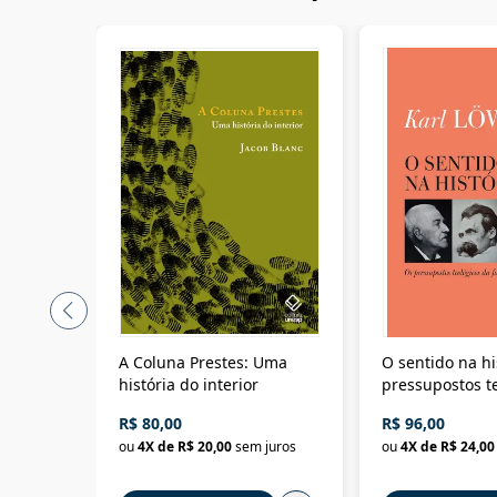
A Coluna Prestes: Uma
O sentido na hi
história do interior
pressupostos t
da filosofia da 
R$ 80,00
R$ 96,00
ou
4
X de
R$ 20,00
sem juros
ou
4
X de
R$ 24,00