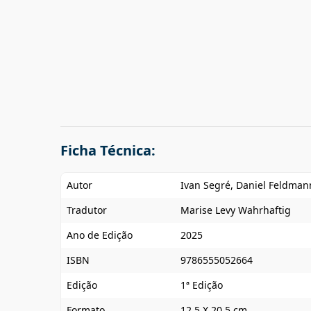
Ficha Técnica:
Autor
Ivan Segré, Daniel Feldman
Tradutor
Marise Levy Wahrhaftig
Ano de Edição
2025
ISBN
9786555052664
Edição
1ª Edição
Formato
12,5 X 20,5 cm