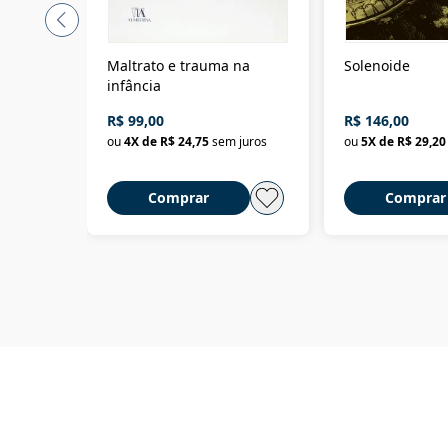
Maltrato e trauma na
Solenoide
infância
R$ 99,00
R$ 146,00
ou
4
X de
R$ 24,75
sem juros
ou
5
X de
R$ 29,20
Comprar
Comprar