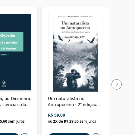
a, ou Dicionário
Um naturalista no
A vora
 ciências, das
Antropoceno - 2ª edição:
fícios - Vol. 7:
Um biólogo em busca do
R$ 59,00
R$ 58,0
material
selvagem
5,60
sem juros
ou
2
X de
R$ 29,50
sem juros
ou
2
X d