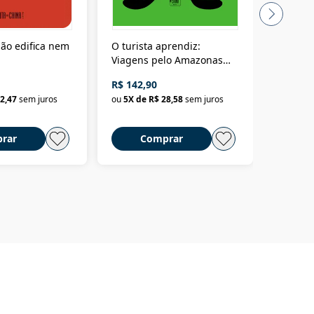
ão edifica nem
O turista aprendiz:
Coloniz
Viagens pelo Amazonas
totalita
até o Peru, pelo Madeira
crimino
R$ 142,90
R$ 69,9
até a Bolívia e por Marajó
2,47
sem juros
ou
5
X de
R$ 28,58
sem juros
ou
3
X d
até dizer chega
rar
Comprar
C