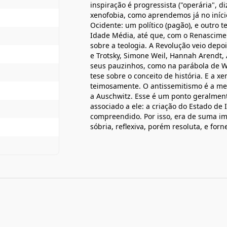
inspiração é progressista ("operária", d
xenofobia, como aprendemos já no iníci
Ocidente: um político (pagão), e outro t
Idade Média, até que, com o Renascimen
sobre a teologia. A Revolução veio depo
e Trotsky, Simone Weil, Hannah Arendt, 
seus pauzinhos, como na parábola de W
tese sobre o conceito de história. E a xe
teimosamente. O antissemitismo é a met
a Auschwitz. Esse é um ponto geralment
associado a ele: a criação do Estado de
compreendido. Por isso, era de suma im
sóbria, reflexiva, porém resoluta, e for