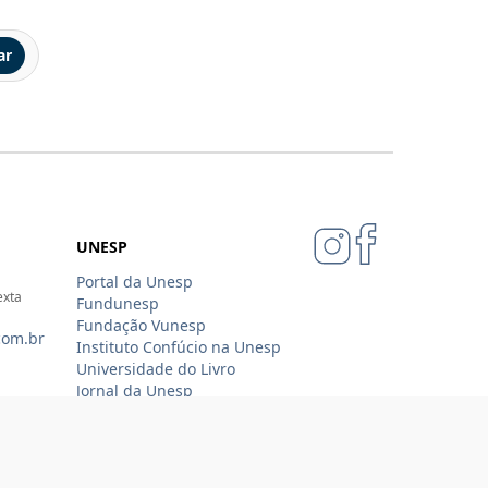
ar
UNESP
Portal da Unesp
exta
Fundunesp
Fundação Vunesp
com.br
Instituto Confúcio na Unesp
Universidade do Livro
Jornal da Unesp
07-4343
Loja Oficial Sempre Unesp