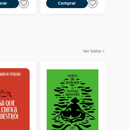
rar
Comprar
C
Ver todos
>