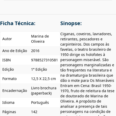
Ficha Técnica:
Sinopse:
Ciganas, coveiros, lavradores,
Marina de
Autor
retirantes, pescadores e
Oliveira
carpinteiros. Dos campos às
favelas, o teatro brasileiro de
Ano de Edição
2016
1950 dirige os holofotes à
personagem miserável. São
ISBN
9788527310581
personagens marginalizadas e
Edição
1ª Edição
tão freqüentes na literatura e
na dramaturgia brasileira que
Formato
12,5 X 22,5 cm
dão o mote para Os Miseráveis
Entram em Cena: Brasil 1950-
Livro brochura
Encadernação
1970, fruto de releitura da tese
(paperback)
de doutorado de Marina de
Oliveira. A propósito de
Idioma
Português
analisar a presença de tais
personagens na condição de
Páginas
142