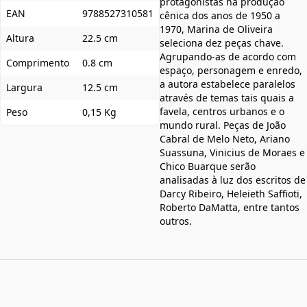
protagonistas na produção
EAN
9788527310581
cênica dos anos de 1950 a
1970, Marina de Oliveira
Altura
22.5 cm
seleciona dez peças chave.
Agrupando-as de acordo com
Comprimento
0.8 cm
espaço, personagem e enredo,
a autora estabelece paralelos
Largura
12.5 cm
através de temas tais quais a
favela, centros urbanos e o
Peso
0,15 Kg
mundo rural. Peças de João
Cabral de Melo Neto, Ariano
Suassuna, Vinicius de Moraes e
Chico Buarque serão
analisadas à luz dos escritos de
Darcy Ribeiro, Heleieth Saffioti,
Roberto DaMatta, entre tantos
outros.