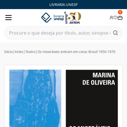
LIVRARIA UNESP
0
Início
|
Artes
|
Teatro
|
Os miseráveis entram em cena: Brasil 1950-1970