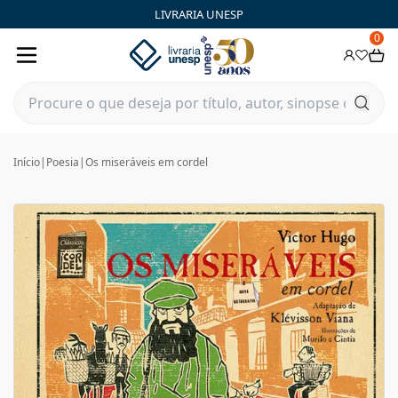
LIVRARIA UNESP
0
Início
|
Poesia
|
Os miseráveis em cordel