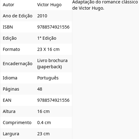
Adaptação do romance clássico
Autor
Victor Hugo
de Victor Hugo.
Ano de Edição
2010
ISBN
9788574921556
Edição
1ª Edição
Formato
23 X 16 cm
Livro brochura
Encadernação
(paperback)
Idioma
Português
Páginas
48
EAN
9788574921556
Altura
16 cm
Comprimento
0.4 cm
Largura
23 cm