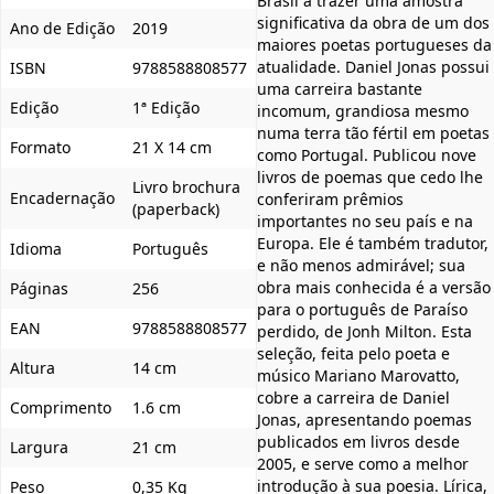
Brasil a trazer uma amostra
significativa da obra de um dos
Ano de Edição
2019
maiores poetas portugueses da
atualidade. Daniel Jonas possui
ISBN
9788588808577
uma carreira bastante
Edição
1ª Edição
incomum, grandiosa mesmo
numa terra tão fértil em poetas
Formato
21 X 14 cm
como Portugal. Publicou nove
livros de poemas que cedo lhe
Livro brochura
Encadernação
conferiram prêmios
(paperback)
importantes no seu país e na
Europa. Ele é também tradutor,
Idioma
Português
e não menos admirável; sua
obra mais conhecida é a versão
Páginas
256
para o português de Paraíso
EAN
9788588808577
perdido, de Jonh Milton. Esta
seleção, feita pelo poeta e
Altura
14 cm
músico Mariano Marovatto,
cobre a carreira de Daniel
Comprimento
1.6 cm
Jonas, apresentando poemas
publicados em livros desde
Largura
21 cm
2005, e serve como a melhor
introdução à sua poesia. Lírica,
Peso
0,35 Kg