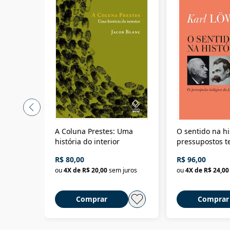
A Coluna Prestes: Uma
O sentido na hi
história do interior
pressupostos t
da filosofia da 
R$ 80,00
R$ 96,00
ou
4
X de
R$ 20,00
sem juros
ou
4
X de
R$ 24,00
Comprar
Comprar