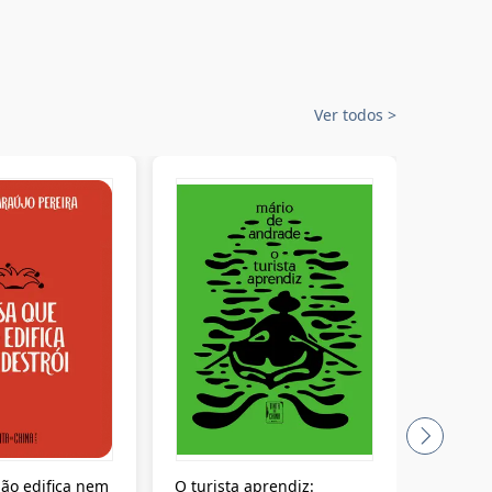
Ver todos
>
ão edifica nem
O turista aprendiz:
Coloniz