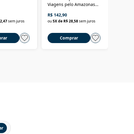
Viagens pelo Amazonas
totalita
até o Peru, pelo Madeira
crimino
R$ 142,90
R$ 69,9
até a Bolívia e por Marajó
2,47
sem juros
ou
5
X de
R$ 28,58
sem juros
ou
3
X d
até dizer chega
rar
Comprar
C
ar