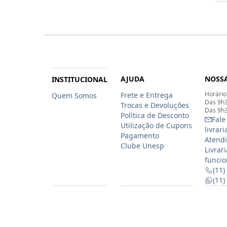
AJUDA
NOSSA
INSTITUCIONAL
Horário
Frete e Entrega
Quem Somos
Das 9h3
Trocas e Devoluções
Das 9h3
Política de Desconto
Fale
Utilização de Cupons
livrar
Pagamento
Atendi
Clube Unesp
Livrar
funcio
(11)
(11