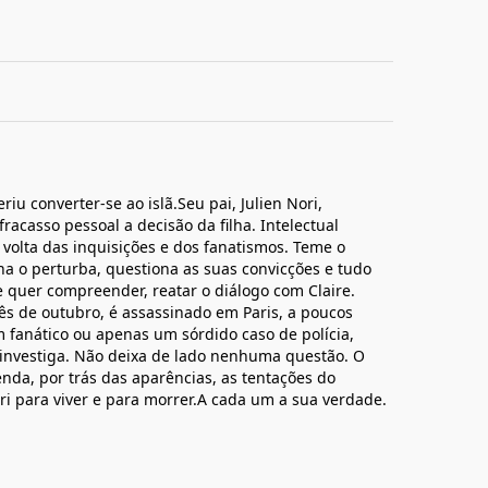
eriu converter-se ao islã.Seu pai, Julien Nori,
acasso pessoal a decisão da filha. Intelectual
 volta das inquisições e dos fanatismos. Teme o
lha o perturba, questiona as suas convicções e tudo
le quer compreender, reatar o diálogo com Claire.
s de outubro, é assassinado em Paris, a poucos
fanático ou apenas um sórdido caso de polícia,
 investiga. Não deixa de lado nenhuma questão. O
da, por trás das aparências, as tentações do
ori para viver e para morrer.A cada um a sua verdade.