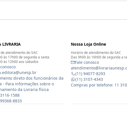
 LIVRARIA
Nossa Loja Online
 de atendimento do SAC
Horário de atendimento do SAC
0 às 17h00 de segunda a sexta
Das 9h00 às 16h00 de segunda a s
0 às 12h00 aos sábados
Fale conosco
 conosco
atendimento@livrariaunesp.
ia.editora@unesp.br
(11) 94077-8293
mento direto dos funcionários da
(11) 3107-4343
ia - Para informações sobre o
Compras por telefone: 11 31
namento da Livraria física
 3116-1588
) 99368-8833