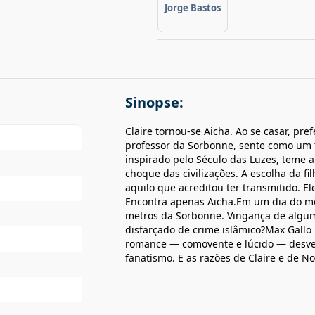
Jorge Bastos
Sinopse:
Claire tornou-se Aicha. Ao se casar, pref
professor da Sorbonne, sente como um fr
inspirado pelo Século das Luzes, teme a
choque das civilizações. A escolha da fi
aquilo que acreditou ter transmitido. E
Encontra apenas Aicha.Em um dia do mê
metros da Sorbonne. Vingança de algum 
disfarçado de crime islâmico?Max Gallo
romance — comovente e lúcido — desven
fanatismo. E as razões de Claire e de N