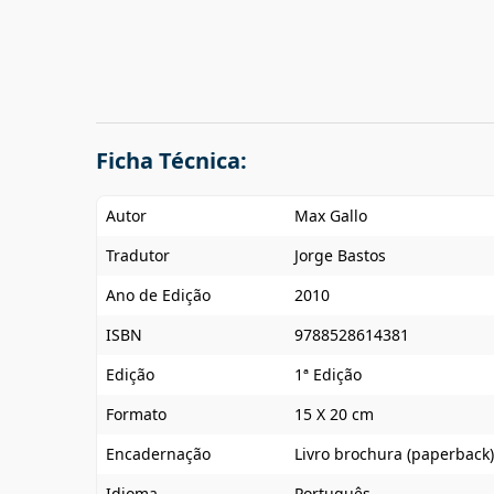
Ficha Técnica:
Autor
Max Gallo
Tradutor
Jorge Bastos
Ano de Edição
2010
ISBN
9788528614381
Edição
1ª Edição
Formato
15 X 20 cm
Encadernação
Livro brochura (paperback)
Idioma
Português