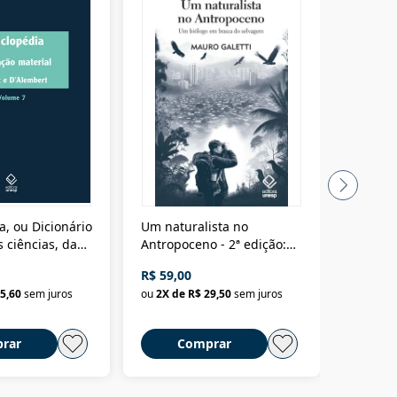
a, ou Dicionário
Um naturalista no
A vora
 ciências, das
Antropoceno - 2ª edição:
fícios - Vol. 7:
Um biólogo em busca do
R$ 59,00
R$ 58,0
material
selvagem
5,60
sem juros
ou
2
X de
R$ 29,50
sem juros
ou
2
X d
rar
Comprar
C