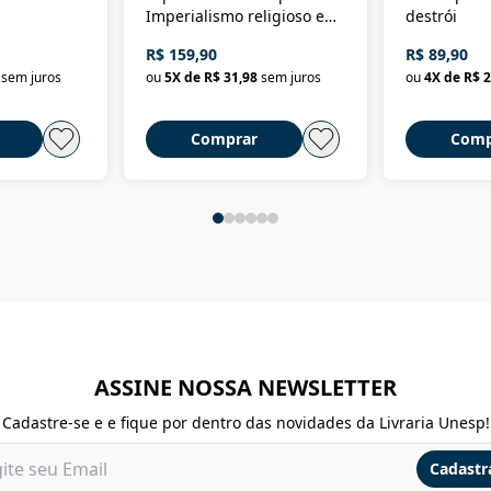
Imperialismo religioso e
destrói
dominação de classe no
R$ 159,90
R$ 89,90
Brasil
sem juros
ou
5
X de
R$ 31,98
sem juros
ou
4
X de
R$ 2
Comprar
Comp
ASSINE NOSSA NEWSLETTER
Cadastre-se e e fique por dentro das novidades da Livraria Unesp!
Cadastr