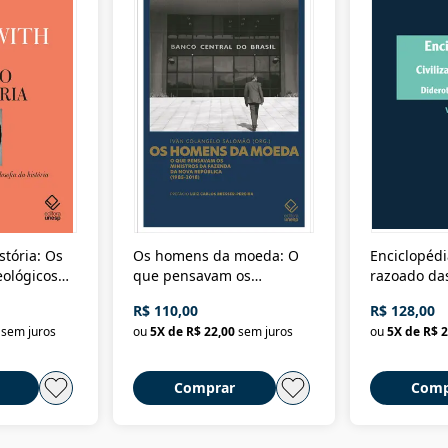
stória: Os
Os homens da moeda: O
Enciclopédi
eológicos
que pensavam os
razoado das
história
ministros da Fazenda da
artes e dos o
R$ 110,00
R$ 128,00
Nova República (1985-
Civilização 
sem juros
ou
5
X de
R$ 22,00
sem juros
ou
5
X de
R$ 2
2018)
Comprar
Comp