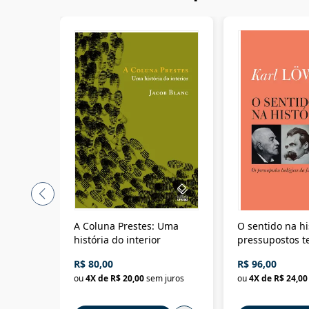
A Coluna Prestes: Uma
O sentido na hi
história do interior
pressupostos t
da filosofia da 
R$ 80,00
R$ 96,00
ou
4
X de
R$ 20,00
sem juros
ou
4
X de
R$ 24,00