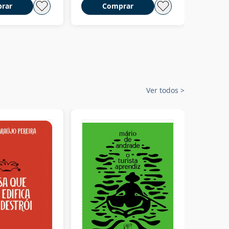
rar
Comprar
C
Ver todos
>