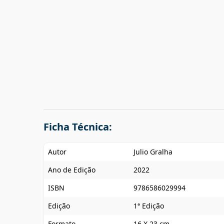
Ficha Técnica:
Autor
Julio Gralha
Ano de Edição
2022
ISBN
9786586029994
Edição
1ª Edição
Formato
16 X 23 cm