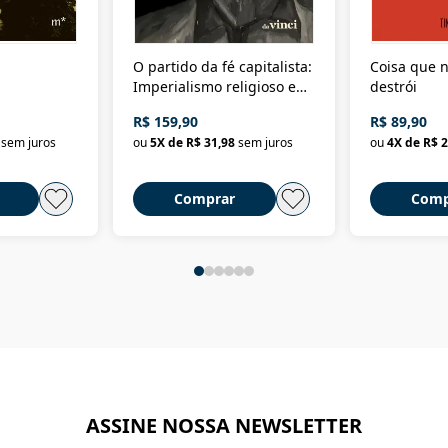
O partido da fé capitalista:
Coisa que n
Imperialismo religioso e
destrói
dominação de classe no
R$ 159,90
R$ 89,90
Brasil
sem juros
ou
5
X de
R$ 31,98
sem juros
ou
4
X de
R$ 2
Comprar
Comp
ASSINE NOSSA NEWSLETTER