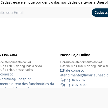
Cadastre-se e e fique por dentro das novidades da Livraria Unesp!
Cadastr
 LIVRARIA
Nossa Loja Online
 de atendimento do SAC
Horário de atendimento do SAC
0 às 17h00 de segunda a sexta
Das 9h00 às 16h00 de segunda a s
0 às 12h00 aos sábados
Fale conosco
 conosco
atendimento@livrariaunesp.
ia.editora@unesp.br
(11) 94077-8293
mento direto dos funcionários da
(11) 3107-4343
ia - Para informações sobre o
Compras por telefone: 11 31
namento da Livraria física
 3116-1588
) 99368-8833