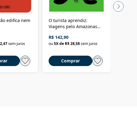
ão edifica nem
O turista aprendiz:
Coloniz
Viagens pelo Amazonas
totalita
até o Peru, pelo Madeira
crimino
R$ 142,90
R$ 69,9
até a Bolívia e por Marajó
2,47
sem juros
ou
5
X de
R$ 28,58
sem juros
ou
3
X d
até dizer chega
rar
Comprar
C