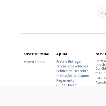
AJUDA
NOSSA
INSTITUCIONAL
Horário
Frete e Entrega
Quem Somos
Das 9h3
Trocas e Devoluções
Das 9h3
Política de Desconto
Fale
Utilização de Cupons
livrar
Pagamento
Atendi
Clube Unesp
Livrar
funcio
(11)
(11