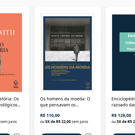
stória: Os
Os homens da moeda: O
Enciclopédi
eológicos
que pensavam os
razoado das
história
ministros da Fazenda da
artes e dos o
R$ 110,00
R$ 128,00
Nova República (1985-
Civilização 
sem juros
ou
5
X de
R$ 22,00
sem juros
ou
5
X de
R$ 2
2018)