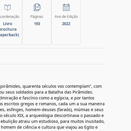
cardenação
Páginas
Ano de Edição
Livro
193
2022
brochura
paperback)
as pirâmides, quarenta séculos vos contemplam”, com
u seus soldados para a Batalha das Pirâmides.
dmiração e fascínio como a egípcia, e por tantos
os escritos gregos e romanos, cada um a sua maneira
ides, esfinges, homem-deuses (faraós), múmias e seus
No século XIX, a arqueologia descortinava o passado e
a ebulição atraiu um estudioso, para muitos inusitado,
 homem de ciência e cultura que viajou ao Egito e