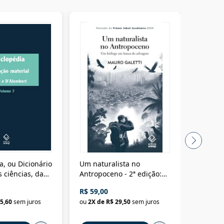
a, ou Dicionário
Um naturalista no
A vora
 ciências, das
Antropoceno - 2ª edição:
fícios - Vol. 7:
Um biólogo em busca do
R$ 59,00
R$ 58,0
material
selvagem
5,60
sem juros
ou
2
X de
R$ 29,50
sem juros
ou
2
X d