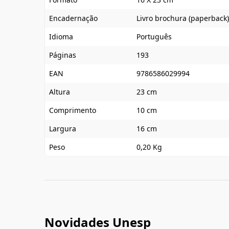
Encadernação
Livro brochura (paperback)
Idioma
Português
Páginas
193
EAN
9786586029994
Altura
23 cm
Comprimento
10 cm
Largura
16 cm
Peso
0,20 Kg
Novidades Unesp