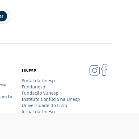
ar
UNESP
Portal da Unesp
exta
Fundunesp
Fundação Vunesp
com.br
Instituto Confúcio na Unesp
Universidade do Livro
Jornal da Unesp
07-4343
Loja Oficial Sempre Unesp