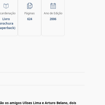
cardenação
Páginas
Ano de Edição
Livro
624
2006
brochura
paperback)
são os amigos Ulises Lima e Arturo Belano, dois