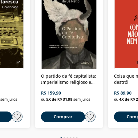
O partido da fé capitalista:
Coisa que n
Imperialismo religioso e
destrói
dominação de classe no
R$ 159,90
R$ 89,90
Brasil
sem juros
ou
5
X de
R$ 31,98
sem juros
ou
4
X de
R$ 2
Comprar
Comp