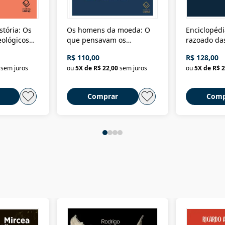
stória: Os
Os homens da moeda: O
Enciclopédi
eológicos
que pensavam os
razoado das
história
ministros da Fazenda da
artes e dos o
R$ 110,00
R$ 128,00
Nova República (1985-
Civilização 
sem juros
ou
5
X de
R$ 22,00
sem juros
ou
5
X de
R$ 2
2018)
Comprar
Comp