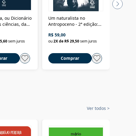
a, ou Dicionário
Um naturalista no
A vora
 ciências, das
Antropoceno - 2ª edição:
fícios - Vol. 7:
Um biólogo em busca do
R$ 59,00
R$ 58,0
material
selvagem
5,60
sem juros
ou
2
X de
R$ 29,50
sem juros
ou
2
X d
rar
Comprar
C
Ver todos
>