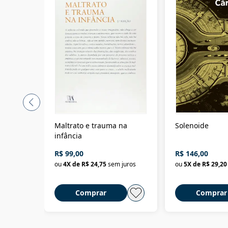
Maltrato e trauma na
Solenoide
infância
R$ 99,00
R$ 146,00
ou
4
X de
R$ 24,75
sem juros
ou
5
X de
R$ 29,20
Comprar
Comprar