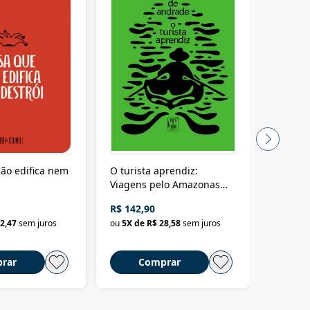
ão edifica nem
O turista aprendiz:
Coloniz
Viagens pelo Amazonas
totalita
até o Peru, pelo Madeira
crimino
R$ 142,90
R$ 69,9
até a Bolívia e por Marajó
2,47
sem juros
ou
5
X de
R$ 28,58
sem juros
ou
3
X d
até dizer chega
rar
Comprar
C