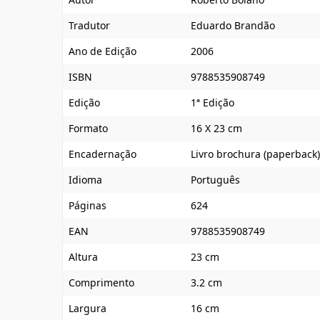
Tradutor
Eduardo Brandão
Ano de Edição
2006
ISBN
9788535908749
Edição
1ª Edição
Formato
16 X 23 cm
Encadernação
Livro brochura (paperback)
Idioma
Português
Páginas
624
EAN
9788535908749
Altura
23 cm
Comprimento
3.2 cm
Largura
16 cm