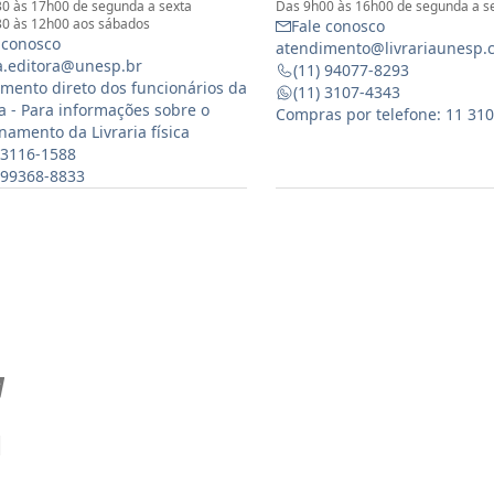
0 às 17h00 de segunda a sexta
Das 9h00 às 16h00 de segunda a s
0 às 12h00 aos sábados
Fale conosco
 conosco
atendimento@livrariaunesp.
ia.editora@unesp.br
(11) 94077-8293
mento direto dos funcionários da
(11) 3107-4343
ia - Para informações sobre o
Compras por telefone: 11 31
namento da Livraria física
 3116-1588
) 99368-8833