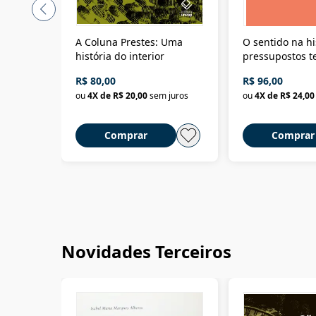
A Coluna Prestes: Uma
O sentido na hi
história do interior
pressupostos t
da filosofia da 
R$ 80,00
R$ 96,00
ou
4
X de
R$ 20,00
sem juros
ou
4
X de
R$ 24,00
Comprar
Comprar
Novidades Terceiros