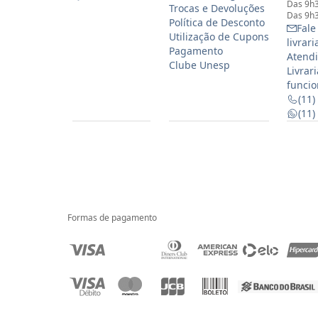
Das 9h3
Trocas e Devoluções
Das 9h3
Política de Desconto
Fale
Utilização de Cupons
livrar
Pagamento
Atendi
Clube Unesp
Livrar
funcio
(11)
(11
Formas de pagamento