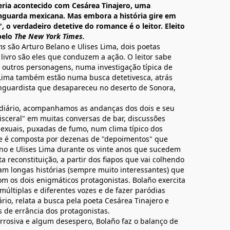
eria acontecido com Cesárea Tinajero, uma
anguarda mexicana. Mas embora a história gire em
, o verdadeiro detetive do romance é o leitor. Eleito
pelo
The New York Times.
ns
são Arturo Belano e Ulises Lima, dois poetas
livro são eles que conduzem a ação. O leitor sabe
 outros personagens, numa investigação típica de
e Lima também estão numa busca detetivesca, atrás
anguardista que desapareceu no deserto de Sonora,
 diário, acompanhamos as andanças dos dois e seu
isceral" em muitas conversas de bar, discussões
sexuais, puxadas de fumo, num clima típico dos
e é composta por dezenas de "depoimentos" que
ano e Ulises Lima durante os vinte anos que sucedem
sta reconstituição, a partir dos fiapos que vai colhendo
am longas histórias (sempre muito interessantes) que
m os dois enigmáticos protagonistas. Bolaño exercita
múltiplas e diferentes vozes e de fazer paródias
ário, relata a busca pela poeta Cesárea Tinajero e
s de errância dos protagonistas.
rrosiva e algum desespero, Bolaño faz o balanço de