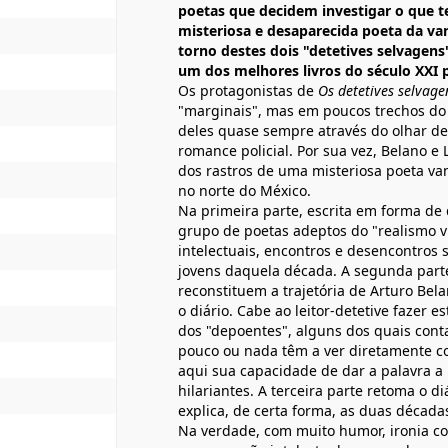
poetas que decidem investigar o que t
misteriosa e desaparecida poeta da v
torno destes dois "detetives selvagens"
um dos melhores livros do século XXI 
Os protagonistas de
Os detetives selvage
"marginais", mas em poucos trechos do 
deles quase sempre através do olhar de
romance policial. Por sua vez, Belano 
dos rastros de uma misteriosa poeta v
no norte do México.
Na primeira parte, escrita em forma de
grupo de poetas adeptos do "realismo v
intelectuais, encontros e desencontros 
jovens daquela década. A segunda part
reconstituem a trajetória de Arturo Bel
o diário. Cabe ao leitor-detetive fazer e
dos "depoentes", alguns dos quais cont
pouco ou nada têm a ver diretamente co
aqui sua capacidade de dar a palavra a 
hilariantes. A terceira parte retoma o di
explica, de certa forma, as duas década
Na verdade, com muito humor, ironia co