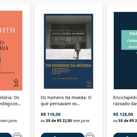
stória: Os
Os homens da moeda: O
Enciclopédi
eológicos
que pensavam os
razoado das
história
ministros da Fazenda da
artes e dos o
R$ 110,00
R$ 128,00
Nova República (1985-
Civilização 
sem juros
ou
5
X de
R$ 22,00
sem juros
ou
5
X de
R$ 2
2018)