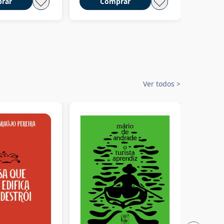
rar
Comprar
C
Ver todos
>