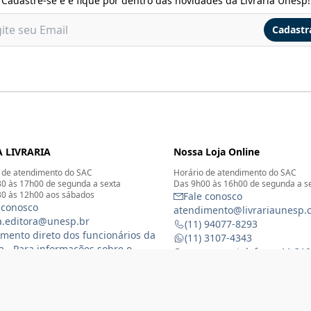
Cadastre-se e e fique por dentro das novidades da Livraria Unesp!
Cadastr
 LIVRARIA
Nossa Loja Online
 de atendimento do SAC
Horário de atendimento do SAC
0 às 17h00 de segunda a sexta
Das 9h00 às 16h00 de segunda a s
0 às 12h00 aos sábados
Fale conosco
 conosco
atendimento@livrariaunesp.
ia.editora@unesp.br
(11) 94077-8293
mento direto dos funcionários da
(11) 3107-4343
ia - Para informações sobre o
Compras por telefone: 11 31
namento da Livraria física
 3116-1588
) 99368-8833