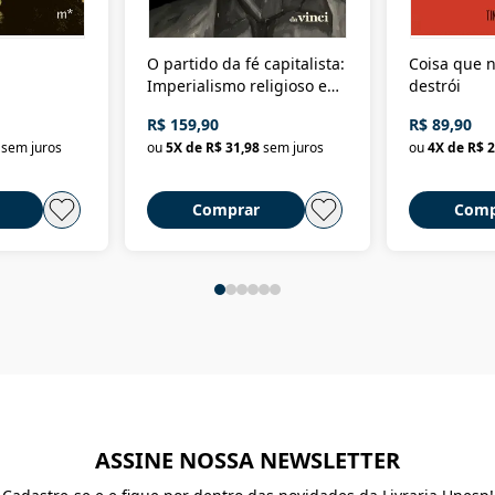
O partido da fé capitalista:
Coisa que n
Imperialismo religioso e
destrói
dominação de classe no
R$ 159,90
R$ 89,90
Brasil
sem juros
ou
5
X de
R$ 31,98
sem juros
ou
4
X de
R$ 2
Comprar
Comp
ASSINE NOSSA NEWSLETTER