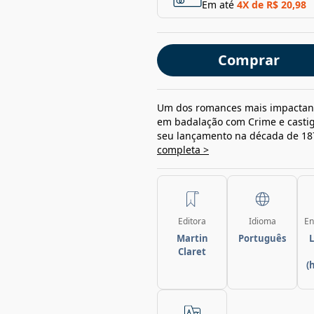
Em até
4
X de
R$ 20,98
Comprar
Um dos romances mais impactante
em badalação com Crime e casti
seu lançamento na década de 187
completa >
Editora
Idioma
En
Martin
Português
L
Claret
(