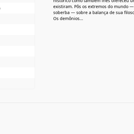
histórico como também lhes ofereceu um
existiram. Pôs os extremos do mundo — 
)
soberba — sobre a balança de sua filoso
Os demônios...