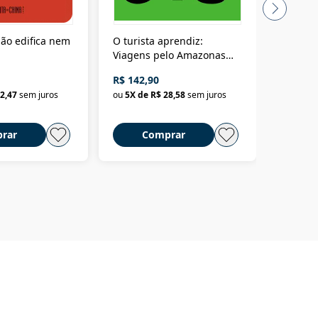
ão edifica nem
O turista aprendiz:
Coloniz
Viagens pelo Amazonas
totalita
até o Peru, pelo Madeira
crimino
R$ 142,90
R$ 69,9
até a Bolívia e por Marajó
2,47
sem juros
ou
5
X de
R$ 28,58
sem juros
ou
3
X d
até dizer chega
rar
Comprar
C