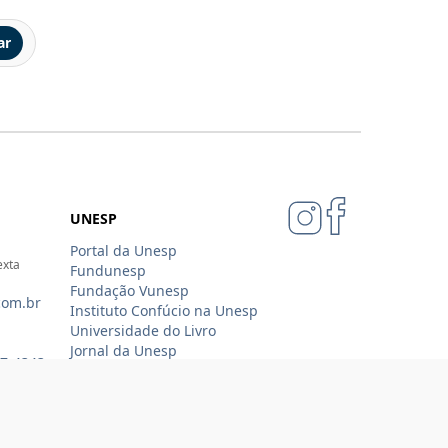
ar
UNESP
Portal da Unesp
exta
Fundunesp
Fundação Vunesp
com.br
Instituto Confúcio na Unesp
Universidade do Livro
Jornal da Unesp
07-4343
Loja Oficial Sempre Unesp