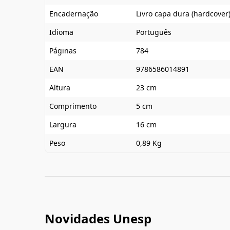
Encadernação
Livro capa dura (hardcover
Idioma
Português
Páginas
784
EAN
9786586014891
Altura
23 cm
Comprimento
5 cm
Largura
16 cm
Peso
0,89 Kg
Novidades Unesp