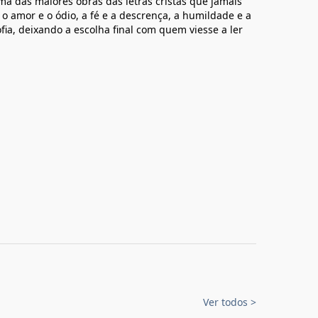
a das maiores obras das letras cristãs que jamais
o amor e o ódio, a fé e a descrença, a humildade e a
fia, deixando a escolha final com quem viesse a ler
Ver todos
>