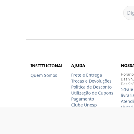
AJUDA
NOSSA
INSTITUCIONAL
Horário
Frete e Entrega
Quem Somos
Das 9h3
Trocas e Devoluções
Das 9h3
Política de Desconto
Fale
Utilização de Cupons
livrar
Pagamento
Atendi
Clube Unesp
Livrar
funcio
(11)
(11