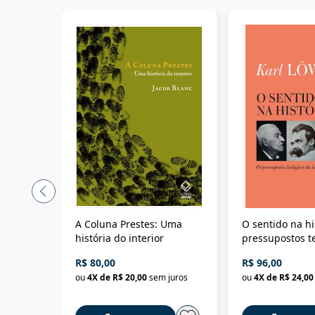
A Coluna Prestes: Uma
O sentido na hi
história do interior
pressupostos t
da filosofia da 
R$ 80,00
R$ 96,00
ou
4
X de
R$ 20,00
sem juros
ou
4
X de
R$ 24,00