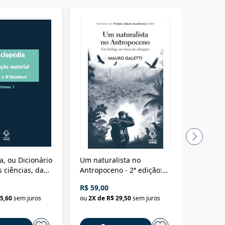
a, ou Dicionário
Um naturalista no
A vora
 ciências, das
Antropoceno - 2ª edição:
fícios - Vol. 7:
Um biólogo em busca do
R$ 59,00
R$ 58,0
material
selvagem
5,60
sem juros
ou
2
X de
R$ 29,50
sem juros
ou
2
X d