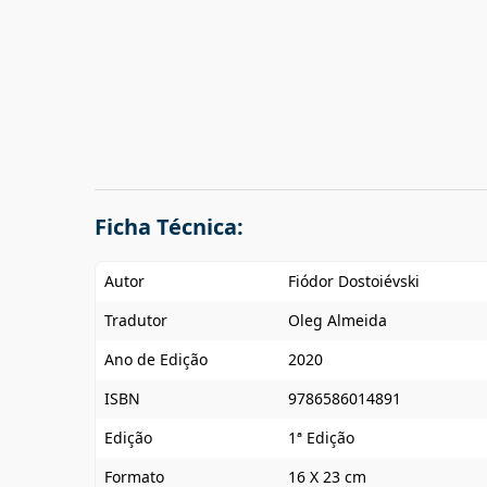
Ficha Técnica:
Autor
Fiódor Dostoiévski
Tradutor
Oleg Almeida
Ano de Edição
2020
ISBN
9786586014891
Edição
1ª Edição
Formato
16 X 23 cm