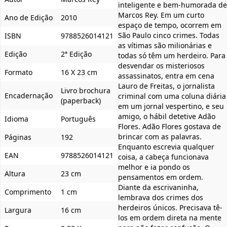
inteligente e bem-humorada de
Marcos Rey. Em um curto
Ano de Edição
2010
espaço de tempo, ocorrem em
São Paulo cinco crimes. Todas
ISBN
9788526014121
as vítimas são milionárias e
Edição
2ª Edição
todas só têm um herdeiro. Para
desvendar os misteriosos
Formato
16 X 23 cm
assassinatos, entra em cena
Lauro de Freitas, o jornalista
Livro brochura
Encadernação
criminal com uma coluna diária
(paperback)
em um jornal vespertino, e seu
amigo, o hábil detetive Adão
Idioma
Português
Flores. Adão Flores gostava de
brincar com as palavras.
Páginas
192
Enquanto escrevia qualquer
EAN
9788526014121
coisa, a cabeça funcionava
melhor e ia pondo os
Altura
23 cm
pensamentos em ordem.
Diante da escrivaninha,
Comprimento
1 cm
lembrava dos crimes dos
herdeiros únicos. Precisava tê-
Largura
16 cm
los em ordem direta na mente