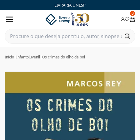
LIVRARIA UNESP
0
Início
|
Infantojuvenil
|
Os crimes do olho de boi