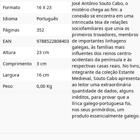
José António Souto Cabo, o
Formato
16 X 23
mistério chega ao fim: a
conexão se encontra em uma
Idioma
Português
intrincada teia de relações
sociofamiliares que unia os
Páginas
352
primeiros trovadores, membros
de importantes linhagens
EAN
9788522808403
galegas, às famílias mais
Altura
23 cm
influentes dos reinos centro-
ocidentais da península e às
Comprimento
3 cm
respectivas casas reais. No livro,
integrante da coleção Estante
Largura
16 cm
Medieval, Souto Cabo apresenta
ao leitor uma extraordinária
Peso
0,00 Kg
quantidade de dados, alguns
inéditos, para provar que a
lírica galego-portuguesa foi,
nos seus primórdios, um
produto essencialmente galego.