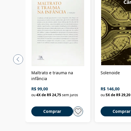
Maltrato e trauma na
Solenoide
infância
R$ 99,00
R$ 146,00
ou
4
X de
R$ 24,75
sem juros
ou
5
X de
R$ 29,20
Comprar
Comprar