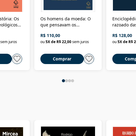
stória: Os
Os homens da moeda: O
Enciclopédi
eológicos
que pensavam os
razoado das
história
ministros da Fazenda da
artes e dos o
R$ 110,00
R$ 128,00
Nova República (1985-
Civilização 
sem juros
ou
5
X de
R$ 22,00
sem juros
ou
5
X de
R$ 2
2018)
Comprar
Comp