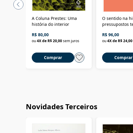
A Coluna Prestes: Uma
O sentido na hi
história do interior
pressupostos t
da filosofia da 
R$ 80,00
R$ 96,00
ou
4
X de
R$ 20,00
sem juros
ou
4
X de
R$ 24,00
Comprar
Comprar
Novidades Terceiros