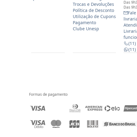
Das 9h3
Trocas e Devoluções
Das 9h3
Política de Desconto
Fale
Utilização de Cupons
livrar
Pagamento
Atendi
Clube Unesp
Livrar
funcio
(11)
(11
Formas de pagamento