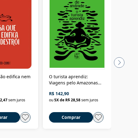
ão edifica nem
O turista aprendiz:
Coloniz
Viagens pelo Amazonas
totalita
até o Peru, pelo Madeira
crimino
R$ 142,90
R$ 69,9
até a Bolívia e por Marajó
2,47
sem juros
ou
5
X de
R$ 28,58
sem juros
ou
3
X d
até dizer chega
rar
Comprar
C