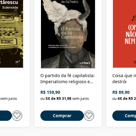
O partido da fé capitalista:
Coisa que n
Imperialismo religioso e
destrói
dominação de classe no
R$ 159,90
R$ 89,90
Brasil
sem juros
ou
5
X de
R$ 31,98
sem juros
ou
4
X de
R$ 2
Comprar
Comp