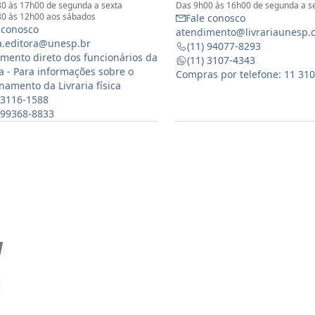
0 às 17h00 de segunda a sexta
Das 9h00 às 16h00 de segunda a s
0 às 12h00 aos sábados
Fale conosco
 conosco
atendimento@livrariaunesp.
ia.editora@unesp.br
(11) 94077-8293
mento direto dos funcionários da
(11) 3107-4343
ia - Para informações sobre o
Compras por telefone: 11 31
namento da Livraria física
 3116-1588
) 99368-8833