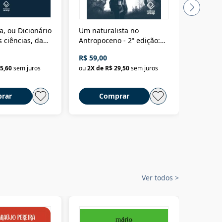
a, ou Dicionário
Um naturalista no
A vora
 ciências, das
Antropoceno - 2ª edição:
fícios - Vol. 7:
Um biólogo em busca do
R$ 59,00
R$ 58,0
material
selvagem
5,60
sem juros
ou
2
X de
R$ 29,50
sem juros
ou
2
X d
rar
Comprar
C
Ver todos
>