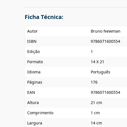
Ficha Técnica:
Autor
Bruno Newman
ISBN
9786071600554
Edição
1
Formato
14 X 21
Idioma
Português
Páginas
176
EAN
9786071600554
Altura
21 cm
Comprimento
1 cm
Largura
14 cm