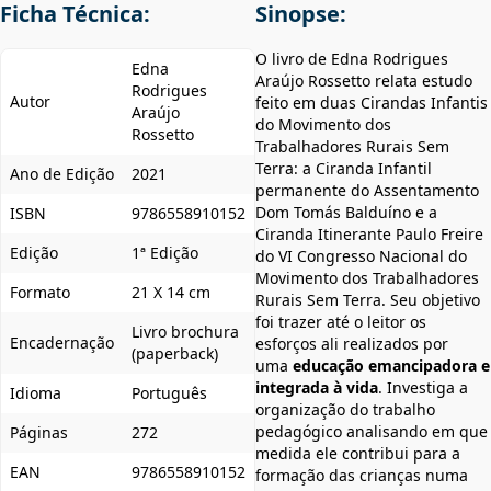
Ficha Técnica:
Sinopse:
O livro de Edna Rodrigues
Edna
Araújo Rossetto relata estudo
Rodrigues
Autor
feito em duas Cirandas Infantis
Araújo
do Movimento dos
Rossetto
Trabalhadores Rurais Sem
Terra: a Ciranda Infantil
Ano de Edição
2021
permanente do Assentamento
Dom Tomás Balduíno e a
ISBN
9786558910152
Ciranda Itinerante Paulo Freire
Edição
1ª Edição
do VI Congresso Nacional do
Movimento dos Trabalhadores
Formato
21 X 14 cm
Rurais Sem Terra. Seu objetivo
foi trazer até o leitor os
Livro brochura
Encadernação
esforços ali realizados por
(paperback)
uma
educação emancipadora e
integrada à vida
. Investiga a
Idioma
Português
organização do trabalho
pedagógico analisando em que
Páginas
272
medida ele contribui para a
EAN
9786558910152
formação das crianças numa