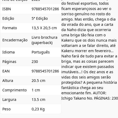
do festival esportivo, todos
ficam esperançosos ao ver o
ISBN
9788545701286
sorriso genuíno no rosto do
Edição
5ª Edição
amigo. Mas então, chega o dia
da virada do ano, que a carta
Formato
13,5 X 20,5 cm
da Naho dizia que ocorreria
uma briga tão feia com o
Livro brochura
Encadernação
Kakeru que os dois nunca mais
(paperback)
voltariam a se falar direito, até
Kakeru morrer em fevereiro…
Idioma
Português
Naho fará de tudo para evitar a
briga, mas as coisas parecem
Páginas
230
indicar que existem passados
EAN
9788545701286
imutáveis…! Os dez anos e as
vidas dos seis amigos serão
Altura
20.5 cm
protegidos? A pequena história
fantástica chega ao seu
Comprimento
1 cm
emocionante fim. AUTOR:
Ichigo Takano No. PÁGINAS: 230
Largura
13.5 cm
Peso
0,23 Kg