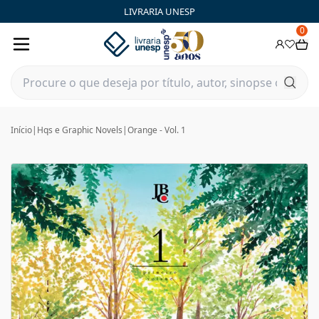
LIVRARIA UNESP
0
Início
|
Hqs e Graphic Novels
|
Orange - Vol. 1