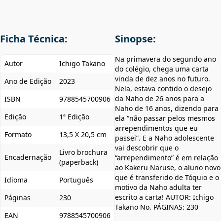
Ficha Técnica:
Sinopse:
Na primavera do segundo ano
Autor
Ichigo Takano
do colégio, chega uma carta
vinda de dez anos no futuro.
Ano de Edição
2023
Nela, estava contido o desejo
da Naho de 26 anos para a
ISBN
9788545700906
Naho de 16 anos, dizendo para
Edição
1ª Edição
ela “não passar pelos mesmos
arrependimentos que eu
Formato
13,5 X 20,5 cm
passei”. E a Naho adolescente
vai descobrir que o
Livro brochura
Encadernação
“arrependimento” é em relação
(paperback)
ao Kakeru Naruse, o aluno novo
que é transferido de Tóquio e o
Idioma
Português
motivo da Naho adulta ter
escrito a carta! AUTOR: Ichigo
Páginas
230
Takano No. PÁGINAS: 230
EAN
9788545700906