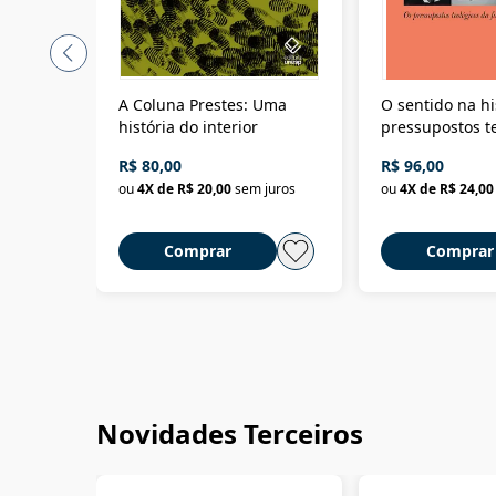
A Coluna Prestes: Uma
O sentido na hi
história do interior
pressupostos t
da filosofia da 
R$ 80,00
R$ 96,00
ou
4
X de
R$ 20,00
sem juros
ou
4
X de
R$ 24,00
Comprar
Comprar
Novidades Terceiros