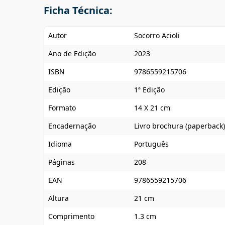
Ficha Técnica:
Autor
Socorro Acioli
Ano de Edição
2023
ISBN
9786559215706
Edição
1ª Edição
Formato
14 X 21 cm
Encadernação
Livro brochura (paperback)
Idioma
Português
Páginas
208
EAN
9786559215706
Altura
21 cm
Comprimento
1.3 cm