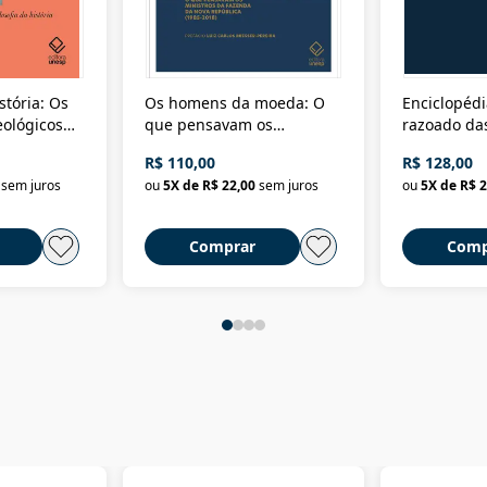
stória: Os
Os homens da moeda: O
Enciclopédi
eológicos
que pensavam os
razoado das
história
ministros da Fazenda da
artes e dos o
R$ 110,00
R$ 128,00
Nova República (1985-
Civilização 
sem juros
ou
5
X de
R$ 22,00
sem juros
ou
5
X de
R$ 2
2018)
Comprar
Comp