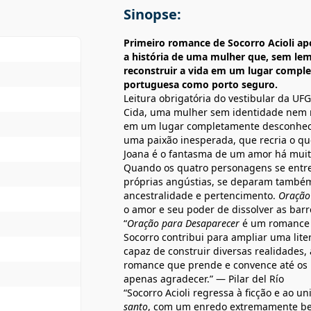
Sinopse:
Primeiro romance de Socorro Acioli a
a história de uma mulher que, sem le
reconstruir a vida em um lugar compl
portuguesa como porto seguro.
Leitura obrigatória do vestibular da UFG
Cida, uma mulher sem identidade nem 
em um lugar completamente desconhecid
uma paixão inesperada, que recria o que
Joana é o fantasma de um amor há muit
Quando os quatro personagens se entr
próprias angústias, se deparam também
ancestralidade e pertencimento.
Oração
o amor e seu poder de dissolver as bar
“
Oração para Desaparecer
é um romance d
Socorro contribui para ampliar uma lit
capaz de construir diversas realidades
romance que prende e convence até os l
apenas agradecer.” — Pilar del Río
“Socorro Acioli regressa à ficção e ao 
santo
, com um enredo extremamente be