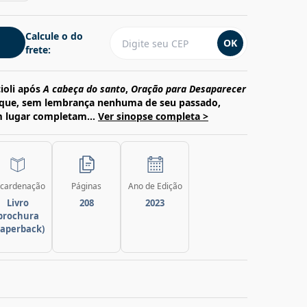
Calcule o do
OK
frete:
ioli após
A cabeça do santo
,
Oração para Desaparecer
r que, sem lembrança nenhuma de seu passado,
m lugar completam...
Ver sinopse completa >
cardenação
Páginas
Ano de Edição
Livro
208
2023
brochura
paperback)