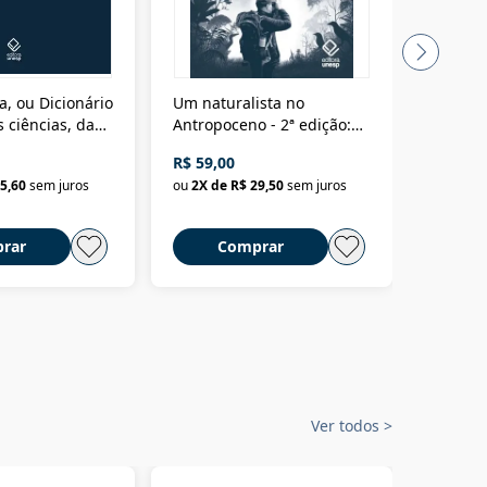
a, ou Dicionário
Um naturalista no
A vora
 ciências, das
Antropoceno - 2ª edição:
fícios - Vol. 7:
Um biólogo em busca do
R$ 59,00
R$ 58,0
material
selvagem
5,60
sem juros
ou
2
X de
R$ 29,50
sem juros
ou
2
X d
rar
Comprar
C
Ver todos
>