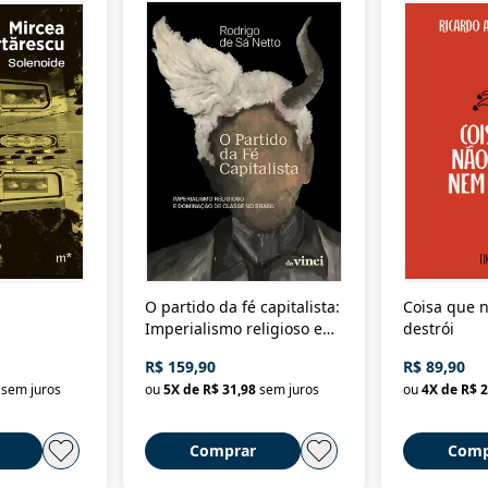
O partido da fé capitalista:
Coisa que n
Imperialismo religioso e
destrói
dominação de classe no
R$ 159,90
R$ 89,90
Brasil
sem juros
ou
5
X de
R$ 31,98
sem juros
ou
4
X de
R$ 2
Comprar
Comp