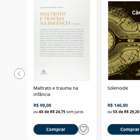
Maltrato e trauma na
Solenoide
infância
R$ 99,00
R$ 146,00
ou
4
X de
R$ 24,75
sem juros
ou
5
X de
R$ 29,20
Comprar
Comprar