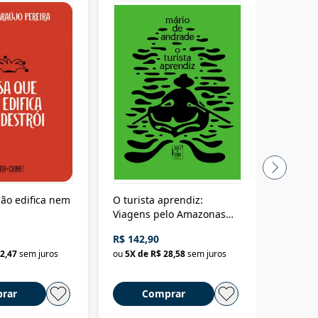
ão edifica nem
O turista aprendiz:
Coloniz
Viagens pelo Amazonas
totalita
até o Peru, pelo Madeira
crimino
R$ 142,90
R$ 69,9
até a Bolívia e por Marajó
2,47
sem juros
ou
5
X de
R$ 28,58
sem juros
ou
3
X d
até dizer chega
rar
Comprar
C