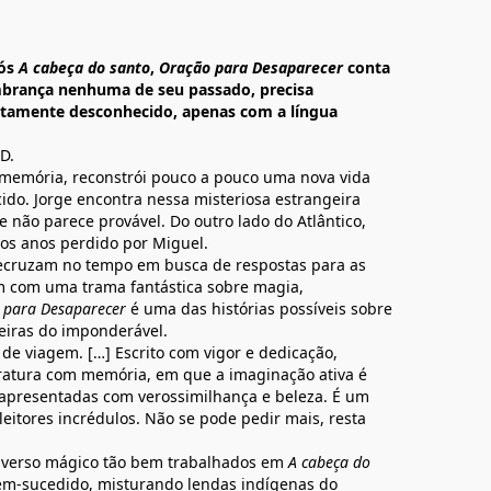
pós
A cabeça do santo
,
Oração para Desaparecer
conta
mbrança nenhuma de seu passado, precisa
etamente desconhecido, apenas com a língua
D.
memória, reconstrói pouco a pouco uma nova vida
o. Jorge encontra nessa misteriosa estrangeira
 não parece provável. Do outro lado do Atlântico,
os anos perdido por Miguel.
ecruzam no tempo em busca de respostas para as
 com uma trama fantástica sobre magia,
 para Desaparecer
é uma das histórias possíveis sobre
reiras do imponderável.
e viagem. […] Escrito com vigor e dedicação,
eratura com memória, em que a imaginação ativa é
, apresentadas com verossimilhança e beleza. É um
eitores incrédulos. Não se pode pedir mais, resta
universo mágico tão bem trabalhados em
A cabeça do
m-sucedido, misturando lendas indígenas do