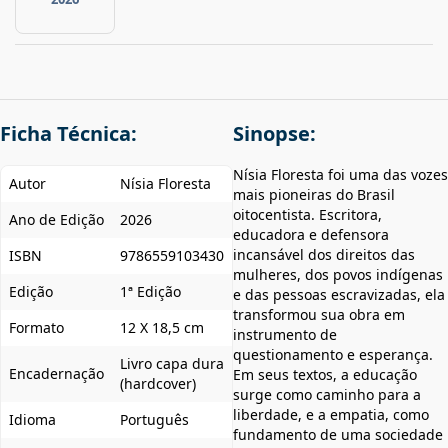
Ficha Técnica:
Sinopse:
Nísia Floresta foi uma das vozes
Autor
Nísia Floresta
mais pioneiras do Brasil
oitocentista. Escritora,
Ano de Edição
2026
educadora e defensora
incansável dos direitos das
ISBN
9786559103430
mulheres, dos povos indígenas
Edição
1ª Edição
e das pessoas escravizadas, ela
transformou sua obra em
Formato
12 X 18,5 cm
instrumento de
questionamento e esperança.
Livro capa dura
Encadernação
Em seus textos, a educação
(hardcover)
surge como caminho para a
liberdade, e a empatia, como
Idioma
Português
fundamento de uma sociedade