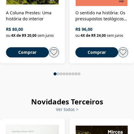
A Coluna Prestes: Uma
O sentido na história: Os
história do interior
pressupostos teológicos
da filosofia da história
R$ 80,00
R$ 96,00
ou
4
X de
R$ 20,00
sem juros
ou
4
X de
R$ 24,00
sem juros
Comprar
Comprar
Novidades Terceiros
Ver todos
>