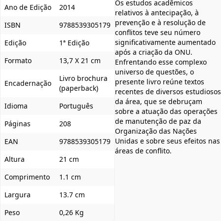
Os estudos acadêmicos
Ano de Edição
2014
relativos à antecipação, à
prevenção e à resolução de
ISBN
9788539305179
conflitos teve seu número
significativamente aumentado
Edição
1ª Edição
após a criação da ONU.
Formato
13,7 X 21 cm
Enfrentando esse complexo
universo de questões, o
Livro brochura
presente livro reúne textos
Encadernação
(paperback)
recentes de diversos estudiosos
da área, que se debruçam
Idioma
Português
sobre a atuação das operações
de manutenção de paz da
Páginas
208
Organização das Nações
Unidas e sobre seus efeitos nas
EAN
9788539305179
áreas de conflito.
Altura
21 cm
Comprimento
1.1 cm
Largura
13.7 cm
Peso
0,26 Kg