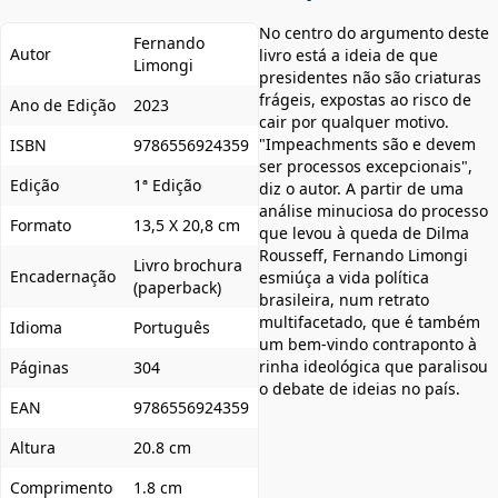
No centro do argumento deste
Fernando
Autor
livro está a ideia de que
Limongi
presidentes não são criaturas
frágeis, expostas ao risco de
Ano de Edição
2023
cair por qualquer motivo.
"Impeachments são e devem
ISBN
9786556924359
ser processos excepcionais",
Edição
1ª Edição
diz o autor. A partir de uma
análise minuciosa do processo
Formato
13,5 X 20,8 cm
que levou à queda de Dilma
Rousseff, Fernando Limongi
Livro brochura
Encadernação
esmiúça a vida política
(paperback)
brasileira, num retrato
multifacetado, que é também
Idioma
Português
um bem-vindo contraponto à
rinha ideológica que paralisou
Páginas
304
o debate de ideias no país.
EAN
9786556924359
Altura
20.8 cm
Comprimento
1.8 cm