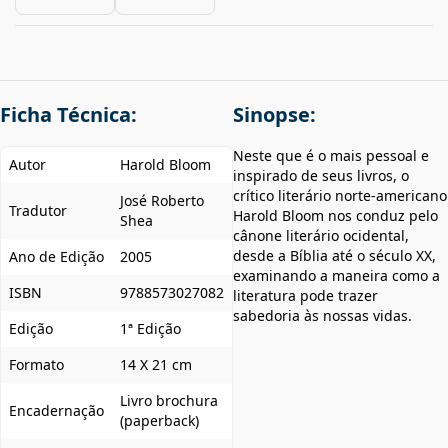
Ficha Técnica:
Sinopse:
Neste que é o mais pessoal e
Autor
Harold Bloom
inspirado de seus livros, o
crítico literário norte-americano
José Roberto
Tradutor
Harold Bloom nos conduz pelo
Shea
cânone literário ocidental,
desde a Bíblia até o século XX,
Ano de Edição
2005
examinando a maneira como a
ISBN
9788573027082
literatura pode trazer
sabedoria às nossas vidas.
Edição
1ª Edição
Formato
14 X 21 cm
Livro brochura
Encadernação
(paperback)