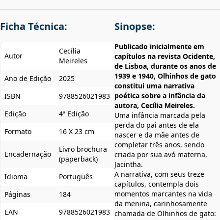
Ficha Técnica:
Sinopse:
Publicado inicialmente em
Cecília
Autor
capítulos na revista Ocidente,
Meireles
de Lisboa, durante os anos de
1939 e 1940, Olhinhos de gato
Ano de Edição
2025
constitui uma narrativa
poética sobre a infância da
ISBN
9788526021983
autora, Cecília Meireles.
Edição
4ª Edição
Uma infância marcada pela
perda do pai antes de ela
Formato
16 X 23 cm
nascer e da mãe antes de
completar três anos, sendo
Livro brochura
Encadernação
criada por sua avó materna,
(paperback)
Jacintha.
A narrativa, com seus treze
Idioma
Português
capítulos, contempla dois
momentos marcantes na vida
Páginas
184
da menina, carinhosamente
EAN
9788526021983
chamada de Olhinhos de gato: