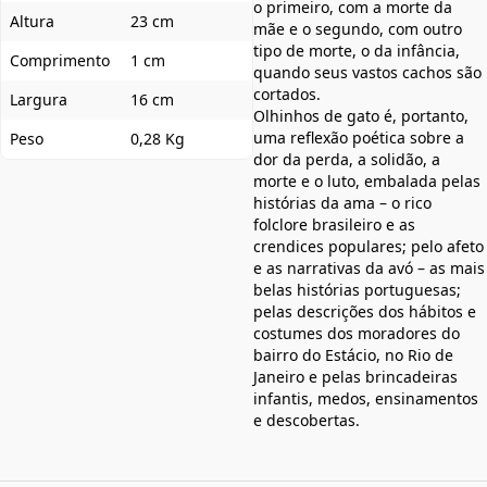
o primeiro, com a morte da
Altura
23 cm
mãe e o segundo, com outro
tipo de morte, o da infância,
Comprimento
1 cm
quando seus vastos cachos são
cortados.
Largura
16 cm
Olhinhos de gato é, portanto,
uma reflexão poética sobre a
Peso
0,28 Kg
dor da perda, a solidão, a
morte e o luto, embalada pelas
histórias da ama – o rico
folclore brasileiro e as
crendices populares; pelo afeto
e as narrativas da avó – as mais
belas histórias portuguesas;
pelas descrições dos hábitos e
costumes dos moradores do
bairro do Estácio, no Rio de
Janeiro e pelas brincadeiras
infantis, medos, ensinamentos
e descobertas.