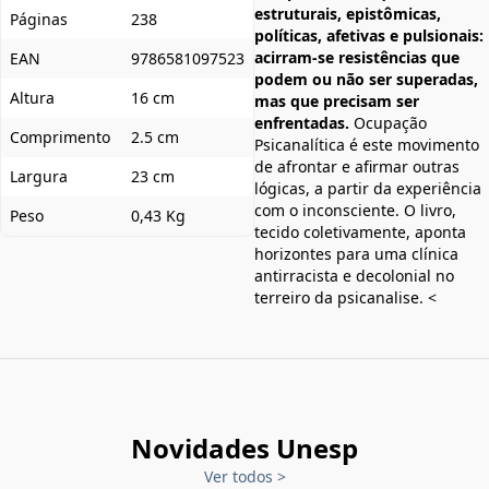
estruturais, epistômicas,
Páginas
238
políticas, afetivas e pulsionais:
acirram-se resistências que
EAN
9786581097523
podem ou não ser superadas,
Altura
16 cm
mas que precisam ser
enfrentadas.
Ocupação
Comprimento
2.5 cm
Psicanalítica é este movimento
de afrontar e afirmar outras
Largura
23 cm
lógicas, a partir da experiência
com o inconsciente. O livro,
Peso
0,43 Kg
tecido coletivamente, aponta
horizontes para uma clínica
antirracista e decolonial no
terreiro da psicanalise. <
Novidades Unesp
Ver todos
>