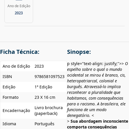
Ano de Edição
2023
Ficha Técnica:
Sinopse:
p style="text-align: justify;">>
O
Ano de Edição
2023
espelho sobre o qual o mundo
ocidental se mirou é branco, cis,
ISBN
9786581097523
heteropatriarcal, colonial e
burguês. Atravessá-lo implica
Edição
1ª Edição
reconhecer a pluralidade que
Formato
23 X 16 cm
habitamos, com consequências
para o racismo.
A brasileira, ele
Livro brochura
funciona de um modo
Encadernação
(paperback)
denegatório. <
>
Sua abordagem inconsciente
Idioma
Português
comporta consequências