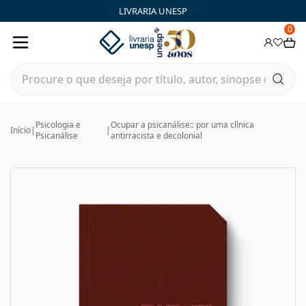
LIVRARIA UNESP
0
Psicologia e
Ocupar a psicanálise:: por uma clínica
Início
|
|
Psicanálise
antirracista e decolonial