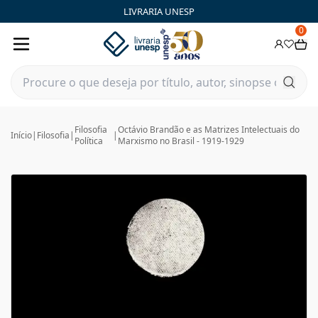
LIVRARIA UNESP
0
Filosofia
Octávio Brandão e as Matrizes Intelectuais do
Início
|
Filosofia
|
|
Política
Marxismo no Brasil - 1919-1929