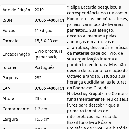
“Felipe Lacerda pesquisou a
Ano de Edição
2019
correspondência do PCB com o
Komintern, as memórias, teses,
ISBN
9788574808161
jornais, carimbos de livrarias,
panfletos… Sua atenção,
Edição
1ª Edição
decerto alimentada pelas
Formato
15,5 X 23 cm
andanças em arquivos e
alfarrábios, desceu às minúcias
Livro brochura
da materialidade do livro, de
Encadernação
(paperback)
sua organização interna e
paratextos editoriais. Mas não
Idioma
Português
deixou de traçar a formação de
Octávio Brandão. Estudou sua
Páginas
232
herança euclidiana, as leituras
do Baghavad Gita, de
EAN
9788574808161
Nietzsche, Kropotkin e Comte e,
Altura
23 cm
fundamentalmente, leu os seus
livros para descobrir que a
Comprimento
1.2 cm
primeira tentativa de
interpretação marxista do
Largura
15.5 cm
Brasil foi o livro Rússia
Proletária de 1924! Sua história