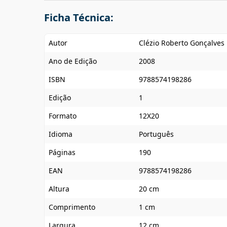
Ficha Técnica:
Autor
Clézio Roberto Gonçalves
Ano de Edição
2008
ISBN
9788574198286
Edição
1
Formato
12X20
Idioma
Português
Páginas
190
EAN
9788574198286
Altura
20 cm
Comprimento
1 cm
Largura
12 cm