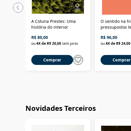
A Coluna Prestes: Uma
O sentido na hi
história do interior
pressupostos t
da filosofia da 
R$ 80,00
R$ 96,00
ou
4
X de
R$ 20,00
sem juros
ou
4
X de
R$ 24,00
Comprar
Comprar
Novidades Terceiros