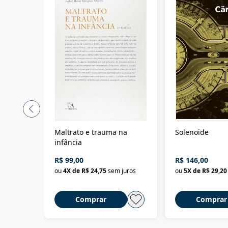
Maltrato e trauma na
Solenoide
infância
R$ 99,00
R$ 146,00
ou
4
X de
R$ 24,75
sem juros
ou
5
X de
R$ 29,20
Comprar
Comprar