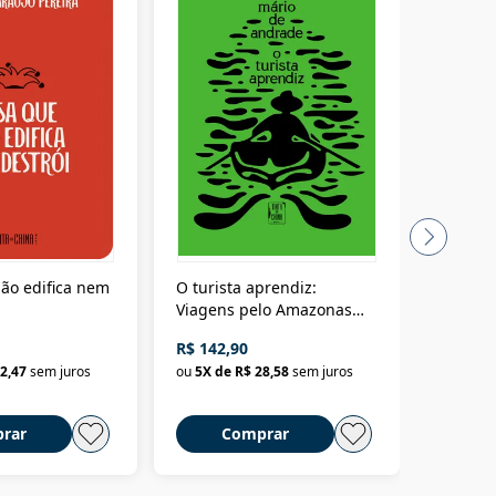
ão edifica nem
O turista aprendiz:
Coloniz
Viagens pelo Amazonas
totalita
até o Peru, pelo Madeira
crimino
R$ 142,90
R$ 69,9
até a Bolívia e por Marajó
2,47
sem juros
ou
5
X de
R$ 28,58
sem juros
ou
3
X d
até dizer chega
rar
Comprar
C