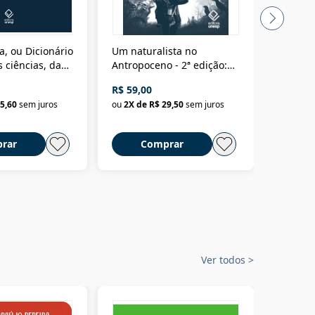
a, ou Dicionário
Um naturalista no
A vora
 ciências, das
Antropoceno - 2ª edição:
fícios - Vol. 7:
Um biólogo em busca do
R$ 59,00
R$ 58,0
material
selvagem
5,60
sem juros
ou
2
X de
R$ 29,50
sem juros
ou
2
X d
rar
Comprar
C
Ver todos
>