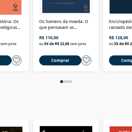
stória: Os
Os homens da moeda: O
Enciclopédi
eológicos
que pensavam os
razoado das
história
ministros da Fazenda da
artes e dos o
R$ 110,00
R$ 128,00
Nova República (1985-
Civilização 
sem juros
ou
5
X de
R$ 22,00
sem juros
ou
5
X de
R$ 2
2018)
Comprar
Comp