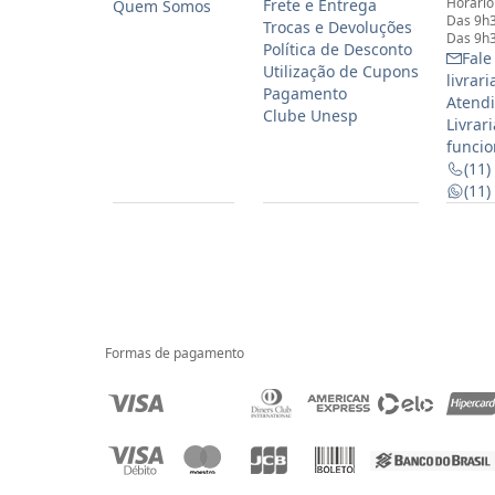
Horário
Frete e Entrega
Quem Somos
Das 9h3
Trocas e Devoluções
Das 9h3
Política de Desconto
Fale
Utilização de Cupons
livrar
Pagamento
Atendi
Clube Unesp
Livrar
funcio
(11)
(11
Formas de pagamento