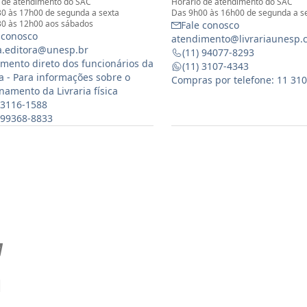
 de atendimento do SAC
Horário de atendimento do SAC
0 às 17h00 de segunda a sexta
Das 9h00 às 16h00 de segunda a s
0 às 12h00 aos sábados
Fale conosco
 conosco
atendimento@livrariaunesp.
ia.editora@unesp.br
(11) 94077-8293
mento direto dos funcionários da
(11) 3107-4343
ia - Para informações sobre o
Compras por telefone: 11 31
namento da Livraria física
 3116-1588
) 99368-8833