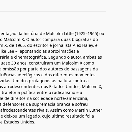
entação da história de Malcolm Little (1925–1965) ou
mo Malcolm X. O autor compara duas biografias do
m X, de 1965, do escritor e jornalista Alex Haley, e
pike Lee –, apontando as aproximações e
rária e cinematográfica. Segundo o autor, ambas as
 quase 30 anos, construíram um Malcolm X como
a omissão por parte dos autores de passagens da
fluências ideológicas e dos diferentes momentos
zidas. Um dos protagonistas na luta contra a
os afrodescendentes nos Estados Unidos, Malcom X,
rajetória política entre o radicalismo e a
e de direitos na sociedade norte-americana,
s defensores da supremacia branca e sofreu
s afrodescendentes rivais. Assim como Martin Luther
 e deixou um legado, cujo último resultado foi a
os Estados Unidos.