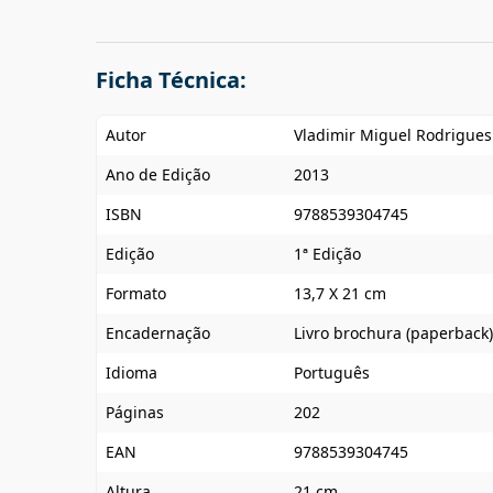
Ficha Técnica:
Autor
Vladimir Miguel Rodrigues
Ano de Edição
2013
ISBN
9788539304745
Edição
1ª Edição
Formato
13,7 X 21 cm
Encadernação
Livro brochura (paperback)
Idioma
Português
Páginas
202
EAN
9788539304745
Altura
21 cm