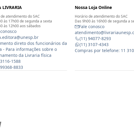
ASSINE NOSSA NEWSLETTER
Cadastre-se e e fique por dentro das novidades da Livraria Unesp!
Cadastr
 LIVRARIA
Nossa Loja Online
 de atendimento do SAC
Horário de atendimento do SAC
0 às 17h00 de segunda a sexta
Das 9h00 às 16h00 de segunda a s
0 às 12h00 aos sábados
Fale conosco
 conosco
atendimento@livrariaunesp.
ia.editora@unesp.br
(11) 94077-8293
mento direto dos funcionários da
(11) 3107-4343
ia - Para informações sobre o
Compras por telefone: 11 31
namento da Livraria física
 3116-1588