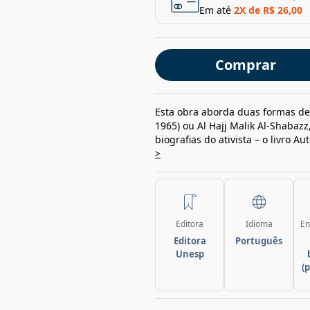
Em até
2
X de
R$ 26,00
Comprar
Esta obra aborda duas formas de 
1965) ou Al Hajj Malik Al-Shaba
biografias do ativista – o livro A
>
Editora
Idioma
En
Editora
Português
Unesp
(