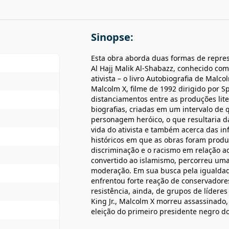
Sinopse:
Esta obra aborda duas formas de repres
Al Hajj Malik Al-Shabazz, conhecido co
ativista – o livro Autobiografia de Malcol
Malcolm X, filme de 1992 dirigido por S
distanciamentos entre as produções lite
biografias, criadas em um intervalo de
personagem heróico, o que resultaria d
vida do ativista e também acerca das in
históricos em que as obras foram produ
discriminação e o racismo em relação a
convertido ao islamismo, percorreu uma t
moderação. Em sua busca pela igualdad
enfrentou forte reação de conservadore
resistência, ainda, de grupos de lídere
King Jr., Malcolm X morreu assassinado,
eleição do primeiro presidente negro d