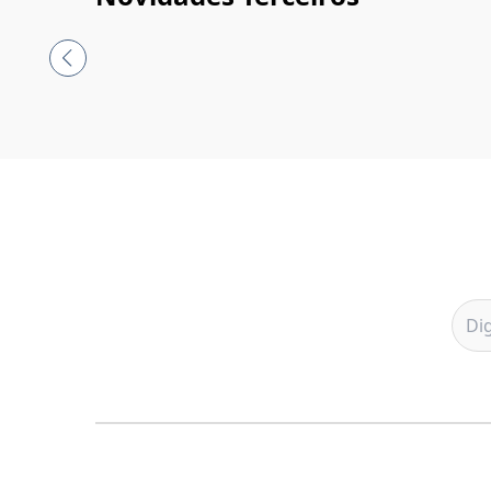
Maltrato e trauma na
Solenoide
infância
R$ 99,00
R$ 146,00
ou
4
X de
R$ 24,75
sem juros
ou
5
X de
R$ 29,20
Comprar
Comprar