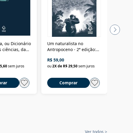
a, ou Dicionário
Um naturalista no
A vora
 ciências, das
Antropoceno - 2ª edição:
fícios - Vol. 7:
Um biólogo em busca do
R$ 59,00
R$ 58,0
material
selvagem
5,60
sem juros
ou
2
X de
R$ 29,50
sem juros
ou
2
X d
rar
Comprar
C
Ver todos
>