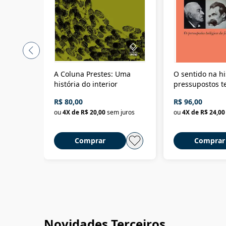
A Coluna Prestes: Uma
O sentido na hi
história do interior
pressupostos t
da filosofia da 
R$ 80,00
R$ 96,00
ou
4
X de
R$ 20,00
sem juros
ou
4
X de
R$ 24,00
Comprar
Comprar
Novidades Terceiros