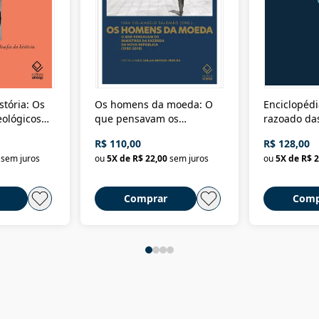
stória: Os
Os homens da moeda: O
Enciclopédi
eológicos
que pensavam os
razoado das
história
ministros da Fazenda da
artes e dos o
R$ 110,00
R$ 128,00
Nova República (1985-
Civilização 
sem juros
ou
5
X de
R$ 22,00
sem juros
ou
5
X de
R$ 2
2018)
Comprar
Comp