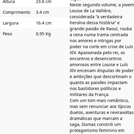
Altura
23.6 cm
Neste segundo volume, a jovem
Louise de La Vallière,
Comprimento
3.4 cm
considerada “a verdadeira
heroína dessa história” e
Largura
16.4 cm
grande paixão de Raoul, rouba
Peso
0,95 Kg
a cena numa trama centrada
nos amores e intrigas por
poder na corte em crise de Luís
XIV. Apaixonada pelo rei, os
encontros e desencontros
amorosos entre Louise e Luís
XIV encenam disputas de poder
e ambições que descortinam o
quanto as paixões impactam
nos bastidores políticos e
militares da França.
Com um tom mais romântico,
mas sem renunciar aos típicos
duelos, aventuras e reviravoltas
dramáticas que marcam a
saga, Dumas constrói um
protagonismo feminino em