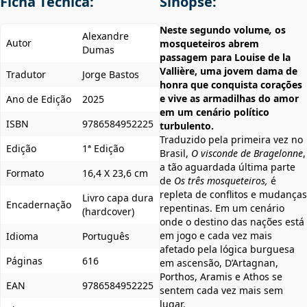
Ficha Técnica:
Sinopse:
Neste segundo volume
,
os
Alexandre
Autor
mosqueteiros abrem
Dumas
passagem para Louise de la
Vallière, uma jovem dama de
Tradutor
Jorge Bastos
honra que conquista corações
e vive as armadilhas do amor
Ano de Edição
2025
em um cenário político
ISBN
9786584952225
turbulento.
Traduzido pela primeira vez no
Edição
1ª Edição
Brasil,
O visconde de Bragelonne
,
a tão aguardada última parte
Formato
16,4 X 23,6 cm
de
Os três mosqueteiros,
é
repleta de conflitos e mudanças
Livro capa dura
Encadernação
repentinas. Em um cenário
(hardcover)
onde o destino das nações está
em jogo e cada vez mais
Idioma
Português
afetado pela lógica burguesa
Páginas
616
em ascensão, D’Artagnan,
Porthos, Aramis e Athos se
EAN
9786584952225
sentem cada vez mais sem
lugar.