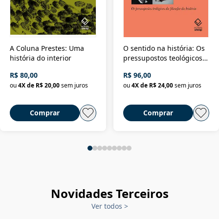
A Coluna Prestes: Uma
O sentido na história: Os
história do interior
pressupostos teológicos
da filosofia da história
R$ 80,00
R$ 96,00
ou
4
X de
R$ 20,00
sem juros
ou
4
X de
R$ 24,00
sem juros
Comprar
Comprar
Novidades Terceiros
Ver todos
>