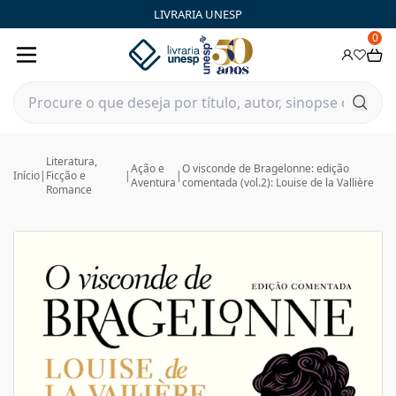
LIVRARIA UNESP
0
Literatura,
Ação e
O visconde de Bragelonne: edição
Início
|
Ficção e
|
|
Aventura
comentada (vol.2): Louise de la Vallière
Romance