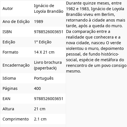
Durante quinze meses, entre
Ignácio de
Autor
1982 e 1983, Ignácio de Loyola
Loyola Brandão
Brandão viveu em Berlim,
retornando à cidade anos mais
Ano de Edição
1989
tarde, após a queda do muro.
Da comparação entre a
ISBN
9788526003651
realidade que conhecera e a
Edição
1ª Edição
nova cidade, nasceu O verde
violentou o muro, depoimento
Formato
14 X 21 cm
pessoal, de fundo histórico-
social, espécie de metáfora do
Livro brochura
Encadernação
reencontro de um povo consigo
(paperback)
mesmo.
Idioma
Português
Páginas
400
EAN
9788526003651
Altura
21 cm
Comprimento
2.1 cm