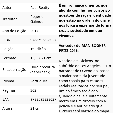
É um romance urgente, que
Autor
Paul Beatty
aborda com humor corrosivo
questões de raça e identidade
Rogério
Tradutor
que estão na ordem do dia, e
Galindo
nos força a enxergar de forma
crua a sociedade em que
Ano de Edição
2017
vivemos.
ISBN
9788593828027
Vencedor do MAN BOOKER
Edição
1ª Edição
PRIZE 2016.
Formato
13,5 X 21 cm
Nascido em Dickens, no
subúrbio de Los Angeles, Eu, o
Livro brochura
Encadernação
narrador de O vendido, passou
(paperback)
a maior parte da juventude
como cobaia para estudos
Idioma
Português
raciais realizados por seu pai,
Páginas
302
um polêmico sociólogo.
Quando o pai é subitamente
EAN
9788593828027
morto em um tiroteio com a
polícia e é anunciado que
Altura
21 cm
Dickens será varrida do mapa