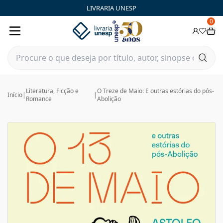
LIVRARIA UNESP
0
Literatura, Ficção e
O Treze de Maio: E outras estórias do pós-
Início
|
|
Romance
Abolição