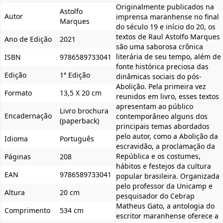
Originalmente publicados na
Astolfo
Autor
imprensa maranhense no final
Marques
do século 19 e início do 20, os
textos de Raul Astolfo Marques
Ano de Edição
2021
são uma saborosa crônica
literária de seu tempo, além de
ISBN
9786589733041
fonte histórica preciosa das
Edição
1ª Edição
dinâmicas sociais do pós-
Abolição. Pela primeira vez
Formato
13,5 X 20 cm
reunidos em livro, esses textos
apresentam ao público
Livro brochura
Encadernação
contemporâneo alguns dos
(paperback)
principais temas abordados
pelo autor, como a Abolição da
Idioma
Português
escravidão, a proclamação da
República e os costumes,
Páginas
208
hábitos e festejos da cultura
EAN
9786589733041
popular brasileira. Organizada
pelo professor da Unicamp e
Altura
20 cm
pesquisador do Cebrap
Matheus Gato, a antologia do
Comprimento
534 cm
escritor maranhense oferece a