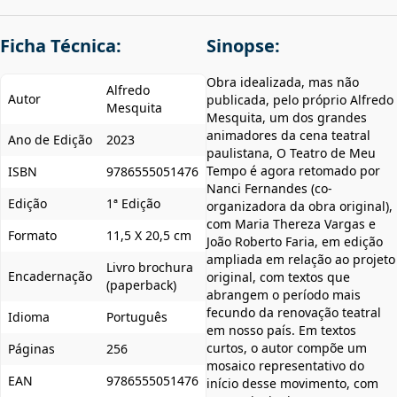
Ficha Técnica:
Sinopse:
Obra idealizada, mas não
Alfredo
Autor
publicada, pelo próprio Alfredo
Mesquita
Mesquita, um dos grandes
animadores da cena teatral
Ano de Edição
2023
paulistana, O Teatro de Meu
Tempo é agora retomado por
ISBN
9786555051476
Nanci Fernandes (co-
Edição
1ª Edição
organizadora da obra original),
com Maria Thereza Vargas e
Formato
11,5 X 20,5 cm
João Roberto Faria, em edição
ampliada em relação ao projeto
Livro brochura
Encadernação
original, com textos que
(paperback)
abrangem o período mais
fecundo da renovação teatral
Idioma
Português
em nosso país. Em textos
curtos, o autor compõe um
Páginas
256
mosaico representativo do
EAN
9786555051476
início desse movimento, com