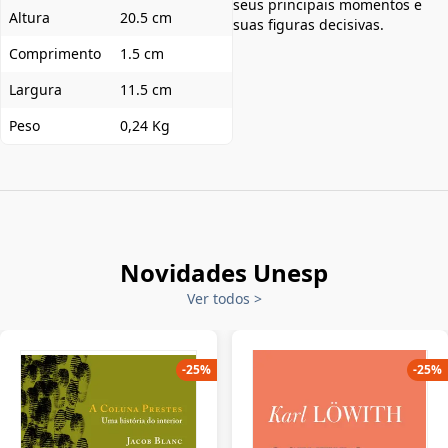
seus principais momentos e
Altura
20.5 cm
suas figuras decisivas.
Comprimento
1.5 cm
Largura
11.5 cm
Peso
0,24 Kg
Novidades Unesp
Ver todos
>
-
25
%
-
25
%