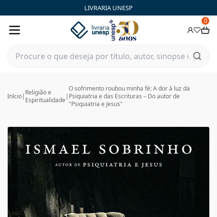
LIVRARIA UNESP
0
O sofrimento roubou minha fé: A dor à luz da
Religião e
Início
|
|
Psiquiatria e das Escrituras – Do autor de
Espiritualidade
"Psiquiatria e Jesus"