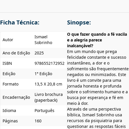
Ficha Técnica:
Sinopse:
O que fazer quando a fé vacila
Ismael
Autor
e a alegria parece
Sobrinho
inalcançável?
Em um mundo que prega
Ano de Edição
2025
felicidade constante e sucesso
instantâneo, a dor e o
ISBN
9786552172952
sofrimento são frequentemente
Edição
1ª Edição
negados ou minimizados. Este
livro é um convite para uma
Formato
13,5 X 20,8 cm
jornada honesta e profunda
sobre o sofrimento humano e a
Livro brochura
Encadernação
busca por esperança e fé em
(paperback)
meio à dor.
Através de uma perspectiva
Idioma
Português
bíblica, Ismael Sobrinho usa
recursos da psiquiatria para
Páginas
160
questionar as respostas fáceis