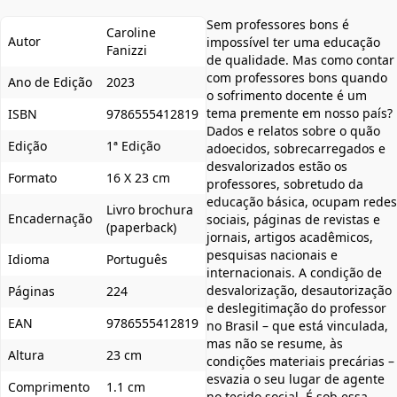
Sem professores bons é
Caroline
Autor
impossível ter uma educação
Fanizzi
de qualidade. Mas como contar
com professores bons quando
Ano de Edição
2023
o sofrimento docente é um
tema premente em nosso país?
ISBN
9786555412819
Dados e relatos sobre o quão
Edição
1ª Edição
adoecidos, sobrecarregados e
desvalorizados estão os
Formato
16 X 23 cm
professores, sobretudo da
educação básica, ocupam redes
Livro brochura
Encadernação
sociais, páginas de revistas e
(paperback)
jornais, artigos acadêmicos,
pesquisas nacionais e
Idioma
Português
internacionais. A condição de
desvalorização, desautorização
Páginas
224
e deslegitimação do professor
EAN
9786555412819
no Brasil – que está vinculada,
mas não se resume, às
Altura
23 cm
condições materiais precárias –
esvazia o seu lugar de agente
Comprimento
1.1 cm
no tecido social. É sob essa