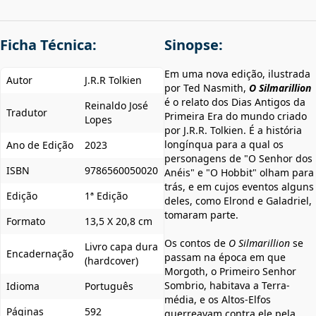
Ficha Técnica:
Sinopse:
Em uma nova edição, ilustrada
Autor
J.R.R Tolkien
por Ted Nasmith,
O Silmarillion
é o relato dos Dias Antigos da
Reinaldo José
Tradutor
Primeira Era do mundo criado
Lopes
por J.R.R. Tolkien. É a história
longínqua para a qual os
Ano de Edição
2023
personagens de "O Senhor dos
ISBN
9786560050020
Anéis" e "O Hobbit" olham para
trás, e em cujos eventos alguns
Edição
1ª Edição
deles, como Elrond e Galadriel,
tomaram parte.
Formato
13,5 X 20,8 cm
Os contos de
O Silmarillion
se
Livro capa dura
Encadernação
passam na época em que
(hardcover)
Morgoth, o Primeiro Senhor
Sombrio, habitava a Terra-
Idioma
Português
média, e os Altos-Elfos
Páginas
592
guerreavam contra ele pela