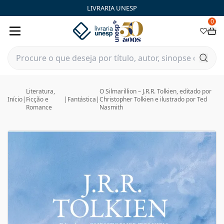
LIVRARIA UNESP
0
Literatura,
O Silmarillion – J.R.R. Tolkien, editado por
Início
|
Ficção e
|
Fantástica
|
Christopher Tolkien e ilustrado por Ted
Romance
Nasmith