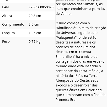
recuperação das Silmarils, as
EAN
9786560050020
joias que continham a pura luz
de Valinor.
Altura
20.8 cm
O livro começa com o
Comprimento
3.5 cm
"Ainulindalë", o mito da criação
do Universo, seguido pelo
Largura
13.5 cm
"Valaquenta", onde estão
Peso
0,79 Kg
descritas a natureza e os
poderes de cada um dos
deuses. Em o “Quenta
Silmarillion” há o início da
contagem dos dias em Arda (o
mundo onde está inserido o
continente da Terra-média), a
história dos Elfos na Terra
Abençoada do Oeste, seus
êxodos e o desenrolar das
guerras élficas em Beleriand,
que culminaram com o final da
Primeira Era.