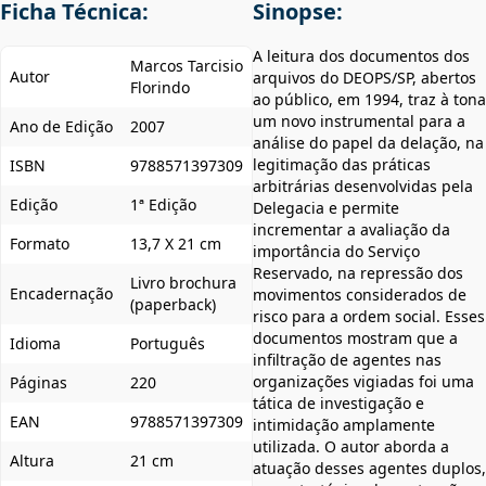
Ficha Técnica:
Sinopse:
A leitura dos documentos dos
Marcos Tarcisio
Autor
arquivos do DEOPS/SP, abertos
Florindo
ao público, em 1994, traz à tona
um novo instrumental para a
Ano de Edição
2007
análise do papel da delação, na
legitimação das práticas
ISBN
9788571397309
arbitrárias desenvolvidas pela
Edição
1ª Edição
Delegacia e permite
incrementar a avaliação da
Formato
13,7 X 21 cm
importância do Serviço
Reservado, na repressão dos
Livro brochura
Encadernação
movimentos considerados de
(paperback)
risco para a ordem social. Esses
documentos mostram que a
Idioma
Português
infiltração de agentes nas
organizações vigiadas foi uma
Páginas
220
tática de investigação e
EAN
9788571397309
intimidação amplamente
utilizada. O autor aborda a
Altura
21 cm
atuação desses agentes duplos,