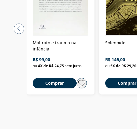
Maltrato e trauma na
Solenoide
infância
R$ 99,00
R$ 146,00
ou
4
X de
R$ 24,75
sem juros
ou
5
X de
R$ 29,20
Comprar
Comprar