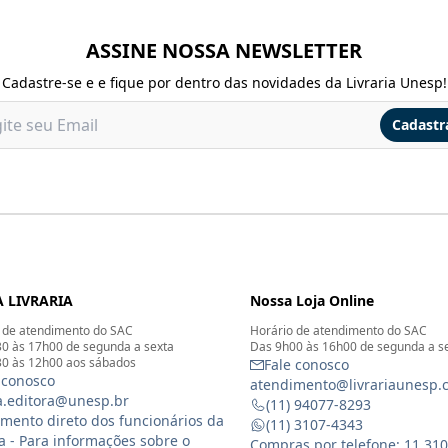
ASSINE NOSSA NEWSLETTER
Cadastre-se e e fique por dentro das novidades da Livraria Unesp!
Cadastr
 LIVRARIA
Nossa Loja Online
 de atendimento do SAC
Horário de atendimento do SAC
0 às 17h00 de segunda a sexta
Das 9h00 às 16h00 de segunda a s
0 às 12h00 aos sábados
Fale conosco
 conosco
atendimento@livrariaunesp.
ia.editora@unesp.br
(11) 94077-8293
mento direto dos funcionários da
(11) 3107-4343
ia - Para informações sobre o
Compras por telefone: 11 31