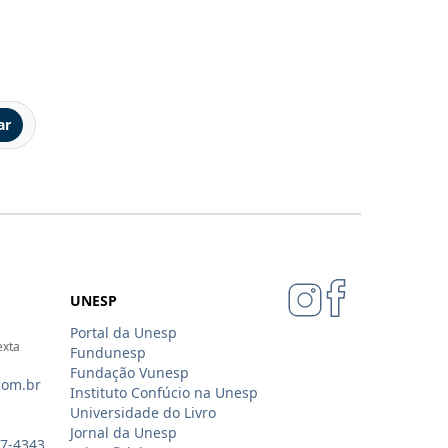
ar
UNESP
Portal da Unesp
exta
Fundunesp
Fundação Vunesp
com.br
Instituto Confúcio na Unesp
Universidade do Livro
Jornal da Unesp
07-4343