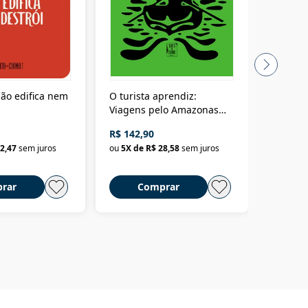
ão edifica nem
O turista aprendiz:
Coloniz
Viagens pelo Amazonas
totalita
até o Peru, pelo Madeira
crimino
R$ 142,90
R$ 69,9
até a Bolívia e por Marajó
2,47
sem juros
ou
5
X de
R$ 28,58
sem juros
ou
3
X d
até dizer chega
rar
Comprar
C