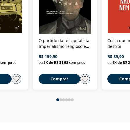
O partido da fé capitalista:
Coisa que n
Imperialismo religioso e
destrói
dominação de classe no
R$ 159,90
R$ 89,90
Brasil
sem juros
ou
5
X de
R$ 31,98
sem juros
ou
4
X de
R$ 2
Comprar
Comp