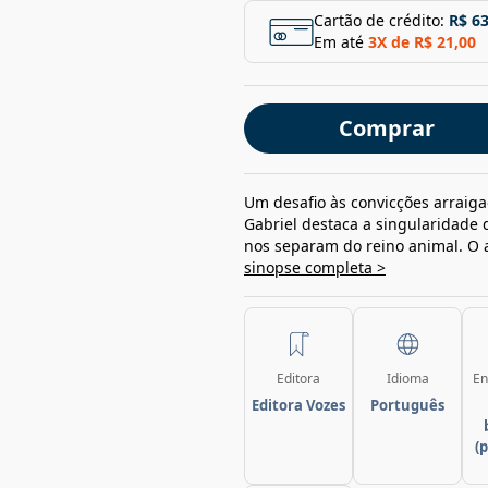
Cartão de crédito:
R$ 63
Em até
3
X de
R$ 21,00
Comprar
Um desafio às convicções arraig
Gabriel destaca a singularidade
nos separam do reino animal. O 
sinopse completa >
Editora
Idioma
En
Editora Vozes
Português
(