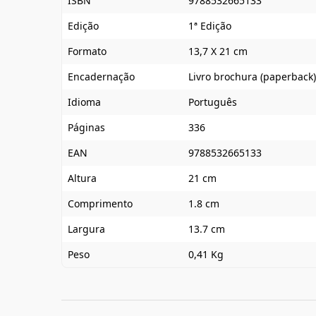
ISBN
9788532665133
Edição
1ª Edição
Formato
13,7 X 21 cm
Encadernação
Livro brochura (paperback)
Idioma
Português
Páginas
336
EAN
9788532665133
Altura
21 cm
Comprimento
1.8 cm
Largura
13.7 cm
Peso
0,41 Kg