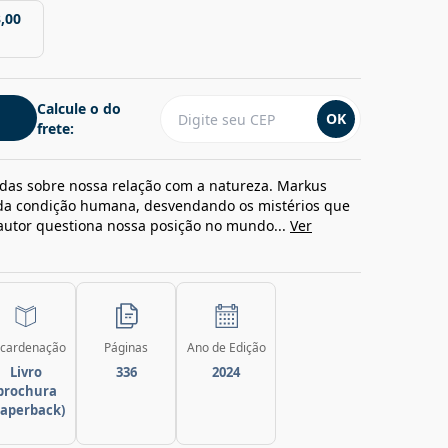
,00
Calcule o do
OK
frete:
adas sobre nossa relação com a natureza. Markus
 da condição humana, desvendando os mistérios que
autor questiona nossa posição no mundo...
Ver
cardenação
Páginas
Ano de Edição
Livro
336
2024
brochura
paperback)