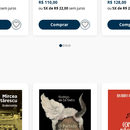
R$ 110,00
R$ 128,00
Nova República (1985-
Civilização 
sem juros
ou
5
X de
R$ 22,00
sem juros
ou
5
X de
R$ 2
2018)
Comprar
Comp