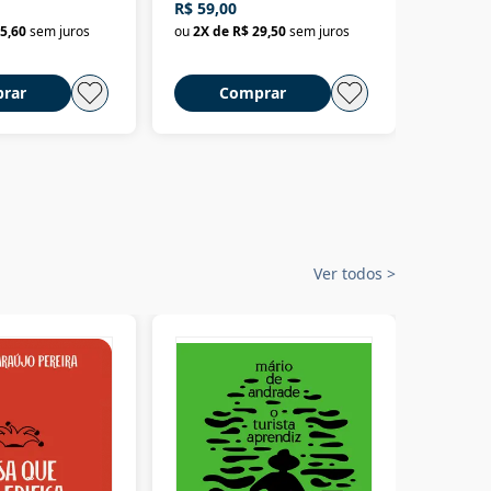
R$ 59,00
R$ 58,0
material
selvagem
5,60
sem juros
ou
2
X de
R$ 29,50
sem juros
ou
2
X d
rar
Comprar
C
Ver todos
>