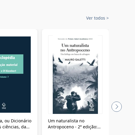
Ver todos
>
a, ou Dicionário
Um naturalista no
A vora
 ciências, das
Antropoceno - 2ª edição:
fícios - Vol. 7:
Um biólogo em busca do