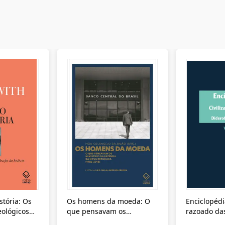
stória: Os
Os homens da moeda: O
Enciclopédi
eológicos
que pensavam os
razoado das
história
ministros da Fazenda da
artes e dos o