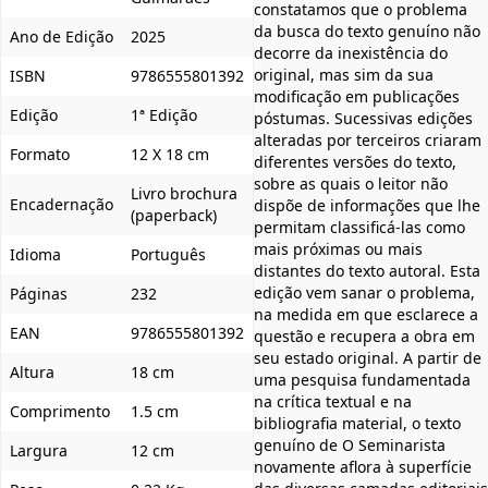
constatamos que o problema
da busca do texto genuíno não
Ano de Edição
2025
decorre da inexistência do
original, mas sim da sua
ISBN
9786555801392
modificação em publicações
Edição
1ª Edição
póstumas. Sucessivas edições
alteradas por terceiros criaram
Formato
12 X 18 cm
diferentes versões do texto,
sobre as quais o leitor não
Livro brochura
Encadernação
dispõe de informações que lhe
(paperback)
permitam classificá-las como
mais próximas ou mais
Idioma
Português
distantes do texto autoral. Esta
edição vem sanar o problema,
Páginas
232
na medida em que esclarece a
EAN
9786555801392
questão e recupera a obra em
seu estado original. A partir de
Altura
18 cm
uma pesquisa fundamentada
na crítica textual e na
Comprimento
1.5 cm
bibliografia material, o texto
genuíno de O Seminarista
Largura
12 cm
novamente aflora à superfície